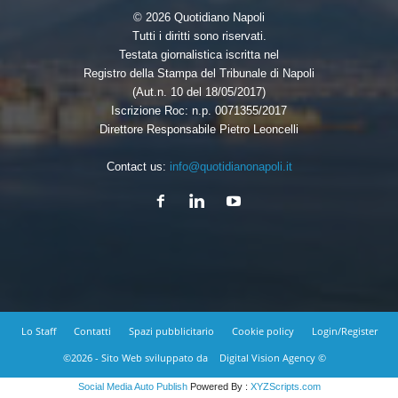
© 2026 Quotidiano Napoli
Tutti i diritti sono riservati.
Testata giornalistica iscritta nel
Registro della Stampa del Tribunale di Napoli
(Aut.n. 10 del 18/05/2017)
Iscrizione Roc: n.p. 0071355/2017
Direttore Responsabile Pietro Leoncelli
Contact us:
info@quotidianonapoli.it
Lo Staff
Contatti
Spazi pubblicitario
Cookie policy
Login/Register
©2026 - Sito Web sviluppato da
Digital Vision Agency ©
Social Media Auto Publish
Powered By :
XYZScripts.com