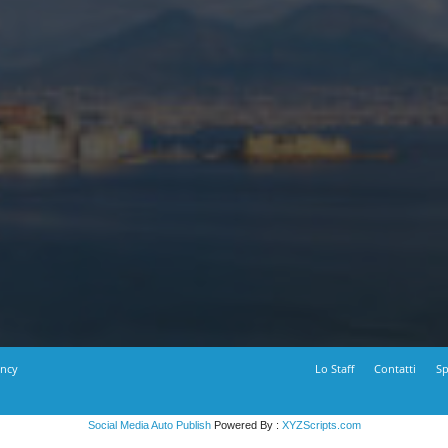
ency
Lo Staff
Contatti
Sp
Social Media Auto Publish
Powered By :
XYZScripts.com