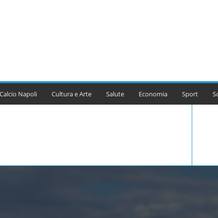
Calcio Napoli
Cultura e Arte
Salute
Economia
Sport
S