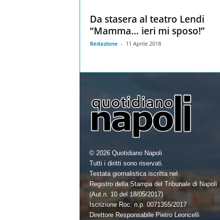
Da stasera al teatro Lendi
“Mamma… ieri mi sposo!”
Redazione
-
11 Aprile 2018
© 2026 Quotidiano Napoli
Tutti i diritti sono riservati.
Testata giornalistica iscritta nel
Registro della Stampa del Tribunale di Napoli
(Aut.n. 10 del 18/05/2017)
Iscrizione Roc: n.p. 0071355/2017
Direttore Responsabile Pietro Leoncelli