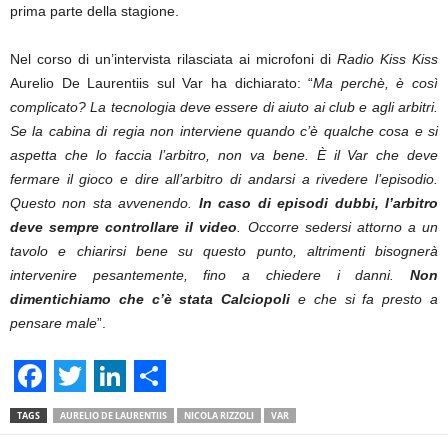
prima parte della stagione.
Nel corso di un’intervista rilasciata ai microfoni di
Radio Kiss Kiss
Aurelio De Laurentiis sul Var ha dichiarato: “
Ma perchè, è così
complicato? La tecnologia deve essere di aiuto ai club e agli arbitri.
Se la cabina di regia non interviene quando c’è qualche cosa e si
aspetta che lo faccia l’arbitro, non va bene. È il Var che deve
fermare il gioco e dire all’arbitro di andarsi a rivedere l’episodio.
Questo non sta avvenendo.
In caso di episodi dubbi, l’arbitro
deve sempre controllare il video
. Occorre sedersi attorno a un
tavolo e chiarirsi bene su questo punto, altrimenti bisognerà
intervenire pesantemente, fino a chiedere i danni.
Non
dimentichiamo che c’è stata Calciopoli
e che si fa presto a
pensare male
”.
F
T
L
S
TAGS
AURELIO DE LAURENTIIS
NICOLA RIZZOLI
VAR
a
w
i
h