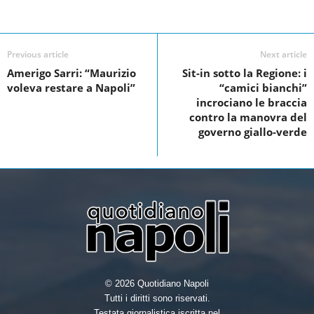
c
i
n
a
Facebook
Linkedin
Twit
Share
e
t
k
r
Previous article
Next article
b
t
e
e
Amerigo Sarri: “Maurizio
Sit-in sotto la Regione: i
o
e
d
voleva restare a Napoli”
“camici bianchi”
o
r
I
incrociano le braccia
contro la manovra del
k
n
governo giallo-verde
© 2026 Quotidiano Napoli
Tutti i diritti sono riservati.
Testata giornalistica iscritta nel