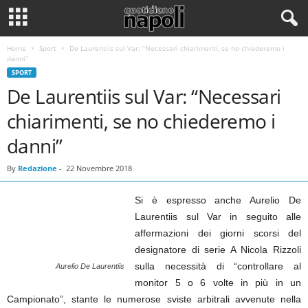
Home
Sport
De Laurentiis sul Var: “Necessari chiarimenti, se no chiederemo i
danni”
SPORT
De Laurentiis sul Var: “Necessari
chiarimenti, se no chiederemo i
danni”
By
Redazione
-
22 Novembre 2018
Si è espresso anche Aurelio De
Laurentiis sul Var in seguito alle
affermazioni dei giorni scorsi del
designatore di serie A Nicola Rizzoli
sulla necessità di “controllare al
Aurelio De Laurentiis
monitor 5 o 6 volte in più in un
Campionato”, stante le numerose sviste arbitrali avvenute nella