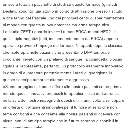
unisce a tutto un pacchetto di studi su questo farmaco (gli studi
Destiny, appunto) già attivi o in corso di attivazione presso l’istituto
e che fanno del Pascale uno dei principali centri di sperimentazione
al mondo con questa nuova potentissima arma terapeutica.
Lo studio ZEST riguarda invece i tumori BRCA-mutati HER2- e
quelli triplo-negativi (tutti, indipendentemente da BRCA) appena
operati e prevede l’impiego del farmaco Niraparib dopo la classica
chemioterapia nelle pazienti che presentano DNA-tumorale
circolante rilevato con un prelievo di sangue, la cosiddetta ‘biopsia
liquida’ e rappresenta, pertanto, un protocollo altamente innovativo
in grado di aumentare potenzialmente i tassi di guarigione in
questo sottotipo tumorale altamente aggressivo.
«Siamo orgogliosi di poter offrire alle nostre pazienti come primi al
mondo questi innovativi protocolli terapeutici – dice de Laurentiis –
nella scia del nostro impegno di questi ultimi anni volto a sviluppare
un’offerta di trattamenti innovativi per il tumore al seno che non
teme confronti e che consente alle nostre pazienti di ricevere con
alcuni anni di anticipo terapie che in futuro saranno disponibili in
tutti i centri oncologici».