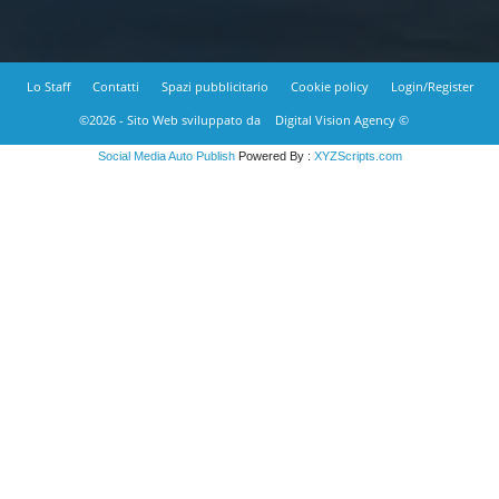
Lo Staff
Contatti
Spazi pubblicitario
Cookie policy
Login/Register
©2026 - Sito Web sviluppato da
Digital Vision Agency ©
Social Media Auto Publish
Powered By :
XYZScripts.com