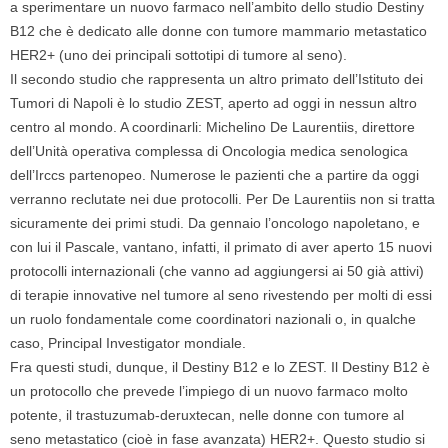
a sperimentare un nuovo farmaco nell’ambito dello studio Destiny
B12 che è dedicato alle donne con tumore mammario metastatico
HER2+ (uno dei principali sottotipi di tumore al seno).
Il secondo studio che rappresenta un altro primato dell’Istituto dei
Tumori di Napoli è lo studio ZEST, aperto ad oggi in nessun altro
centro al mondo. A coordinarli: Michelino De Laurentiis, direttore
dell’Unità operativa complessa di Oncologia medica senologica
dell’Irccs partenopeo. Numerose le pazienti che a partire da oggi
verranno reclutate nei due protocolli. Per De Laurentiis non si tratta
sicuramente dei primi studi. Da gennaio l’oncologo napoletano, e
con lui il Pascale, vantano, infatti, il primato di aver aperto 15 nuovi
protocolli internazionali (che vanno ad aggiungersi ai 50 già attivi)
di terapie innovative nel tumore al seno rivestendo per molti di essi
un ruolo fondamentale come coordinatori nazionali o, in qualche
caso, Principal Investigator mondiale.
Fra questi studi, dunque, il Destiny B12 e lo ZEST. Il Destiny B12 è
un protocollo che prevede l’impiego di un nuovo farmaco molto
potente, il trastuzumab-deruxtecan, nelle donne con tumore al
seno metastatico (cioè in fase avanzata) HER2+. Questo studio si