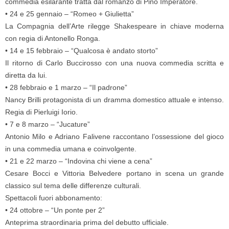
commedia esilarante tratta dal romanzo di Pino Imperatore.
• 24 e 25 gennaio – “Romeo + Giulietta”
La Compagnia dell’Arte rilegge Shakespeare in chiave moderna
con regia di Antonello Ronga.
• 14 e 15 febbraio – “Qualcosa è andato storto”
Il ritorno di Carlo Buccirosso con una nuova commedia scritta e
diretta da lui.
• 28 febbraio e 1 marzo – “Il padrone”
Nancy Brilli protagonista di un dramma domestico attuale e intenso.
Regia di Pierluigi Iorio.
• 7 e 8 marzo – “Jucature”
Antonio Milo e Adriano Falivene raccontano l’ossessione del gioco
in una commedia umana e coinvolgente.
• 21 e 22 marzo – “Indovina chi viene a cena”
Cesare Bocci e Vittoria Belvedere portano in scena un grande
classico sul tema delle differenze culturali.
Spettacoli fuori abbonamento:
• 24 ottobre – “Un ponte per 2”
Anteprima straordinaria prima del debutto ufficiale.