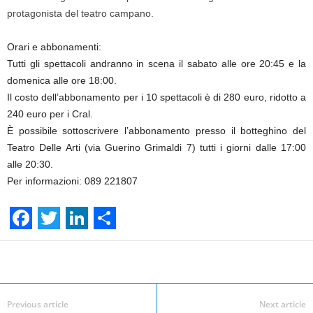
protagonista del teatro campano.
Orari e abbonamenti:
Tutti gli spettacoli andranno in scena il sabato alle ore 20:45 e la
domenica alle ore 18:00.
Il costo dell’abbonamento per i 10 spettacoli è di 280 euro, ridotto a
240 euro per i Cral.
È possibile sottoscrivere l’abbonamento presso il botteghino del
Teatro Delle Arti (via Guerino Grimaldi 7) tutti i giorni dalle 17:00
alle 20:30.
Per informazioni: 089 221807
F
T
L
S
a
w
i
h
Facebook
Linkedin
Twit
Share
c
i
n
a
e
t
k
r
Previous article
Next article