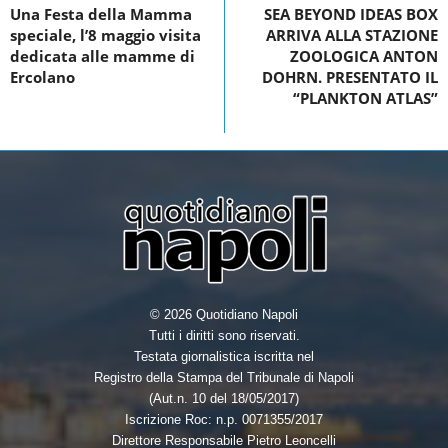
Una Festa della Mamma
SEA BEYOND IDEAS BOX
b
t
e
e
speciale, l’8 maggio visita
ARRIVA ALLA STAZIONE
o
e
d
dedicata alle mamme di
ZOOLOGICA ANTON
Ercolano
DOHRN. PRESENTATO IL
o
r
I
“PLANKTON ATLAS”
k
n
© 2026 Quotidiano Napoli
Tutti i diritti sono riservati.
Testata giornalistica iscritta nel
Registro della Stampa del Tribunale di Napoli
(Aut.n. 10 del 18/05/2017)
Iscrizione Roc: n.p. 0071355/2017
Direttore Responsabile Pietro Leoncelli