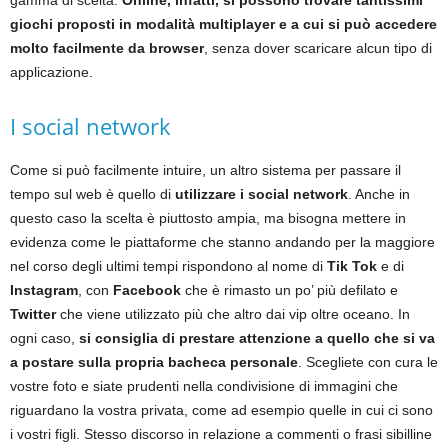
giochi proposti in modalità multiplayer e a cui si può accedere
molto facilmente da browser
, senza dover scaricare alcun tipo di
applicazione.
I social network
Come si può facilmente intuire, un altro sistema per passare il
tempo sul web è quello di
utilizzare i social network
. Anche in
questo caso la scelta è piuttosto ampia, ma bisogna mettere in
evidenza come le piattaforme che stanno andando per la maggiore
nel corso degli ultimi tempi rispondono al nome di
Tik Tok
e di
Instagram
, con
Facebook
che è rimasto un po’ più defilato e
Twitter
che viene utilizzato più che altro dai vip oltre oceano. In
ogni caso,
si consiglia di prestare attenzione a quello che si va
a postare sulla propria bacheca personale
. Scegliete con cura le
vostre foto e siate prudenti nella condivisione di immagini che
riguardano la vostra privata, come ad esempio quelle in cui ci sono
i vostri figli. Stesso discorso in relazione a commenti o frasi sibilline