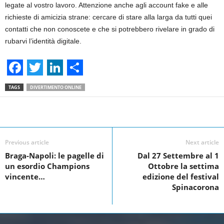
legate al vostro lavoro. Attenzione anche agli account fake e alle
richieste di amicizia strane: cercare di stare alla larga da tutti quei
contatti che non conoscete e che si potrebbero rivelare in grado di
rubarvi l’identità digitale.
F
T
L
S
TAGS
DIVERTIMENTO ONLINE
a
w
i
h
c
i
n
a
Facebook
Linkedin
Twit
Share
e
t
k
r
Previous article
Next article
b
t
e
e
Braga-Napoli: le pagelle di
Dal 27 Settembre al 1
o
e
d
un esordio Champions
Ottobre la settima
o
r
I
vincente…
edizione del festival
Spinacorona
k
n