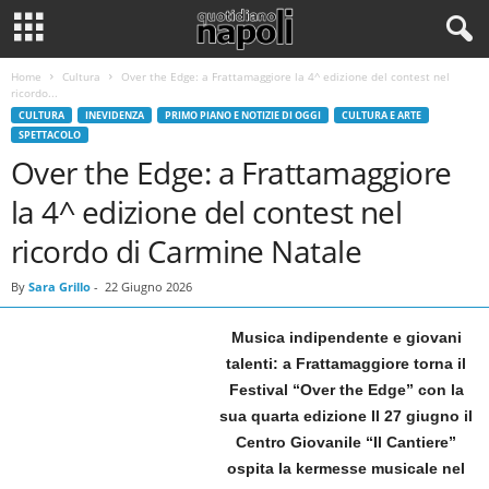
Home
Cultura
Over the Edge: a Frattamaggiore la 4^ edizione del contest nel
ricordo...
CULTURA
INEVIDENZA
PRIMO PIANO E NOTIZIE DI OGGI
CULTURA E ARTE
SPETTACOLO
Over the Edge: a Frattamaggiore
la 4^ edizione del contest nel
ricordo di Carmine Natale
By
Sara Grillo
-
22 Giugno 2026
Musica indipendente e giovani
talenti: a Frattamaggiore torna il
Festival “Over the Edge” con la
sua quarta edizione Il 27 giugno il
Centro Giovanile “Il Cantiere”
ospita la kermesse musicale nel