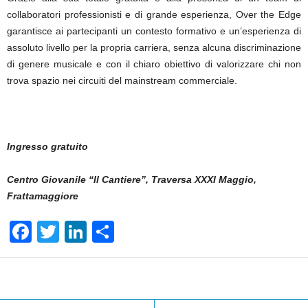
collaboratori professionisti e di grande esperienza, Over the Edge
garantisce ai partecipanti un contesto formativo e un’esperienza di
assoluto livello per la propria carriera, senza alcuna discriminazione
di genere musicale e con il chiaro obiettivo di valorizzare chi non
trova spazio nei circuiti del mainstream commerciale.
Ingresso gratuito
Centro Giovanile “Il Cantiere”, Traversa XXXI Maggio,
Frattamaggiore
F
T
Li
S
a
wi
n
h
c
tt
k
ar
Facebook
Linkedin
Twit
Share
e
er
e
e