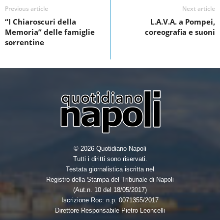
b
dI
Previous article
Next article
o
n
“I Chiaroscuri della
L.A.V.A. a Pompei,
Memoria” delle famiglie
coreografia e suoni
o
sorrentine
k
© 2026 Quotidiano Napoli
Tutti i diritti sono riservati.
Testata giornalistica iscritta nel
Registro della Stampa del Tribunale di Napoli
(Aut.n. 10 del 18/05/2017)
Iscrizione Roc: n.p. 0071355/2017
Direttore Responsabile Pietro Leoncelli