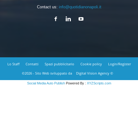
Contact us:
info@quotidianonapoli.it
Lo Staff
Contatti
Spazi pubblicitario
Cookie policy
Login/Register
©2026 - Sito Web sviluppato da
Digital Vision Agency ©
Social Media Auto Publish
Powered By :
XYZScripts.com