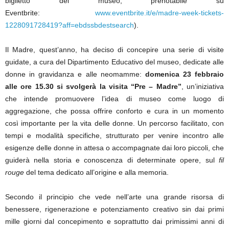
biglietto del museo, prenotabile su
Eventbrite:
www.eventbrite.it/e/madre-week-tickets-
1228091728419?aff=ebdssbdestsearch
).
Il Madre, quest’anno, ha deciso di concepire una serie di visite
guidate, a cura del Dipartimento Educativo del museo, dedicate alle
donne in gravidanza e alle neomamme:
domenica 23 febbraio
alle ore 15.30 si svolgerà la visita “Pre – Madre”
, un’iniziativa
che intende promuovere l’idea di museo come luogo di
aggregazione, che possa offrire conforto e cura in un momento
così importante per la vita delle donne. Un percorso facilitato, con
tempi e modalità specifiche, strutturato per venire incontro alle
esigenze delle donne in attesa o accompagnate dai loro piccoli, che
guiderà nella storia e conoscenza di determinate opere, sul
fil
rouge
del tema dedicato all’origine e alla memoria.
Secondo il principio che vede nell’arte una grande risorsa di
benessere, rigenerazione e potenziamento creativo sin dai primi
mille giorni dal concepimento e soprattutto dai primissimi anni di