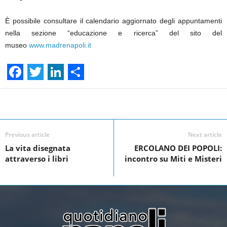
È possibile consultare il calendario aggiornato degli appuntamenti
nella sezione “educazione e ricerca” del sito del
museo
www.madrenapoli.it
F
T
L
S
a
w
i
h
Facebook
Linkedin
Twit
Share
c
i
n
a
e
t
k
r
Previous article
Next article
La vita disegnata
ERCOLANO DEI POPOLI:
b
t
e
e
attraverso i libri
incontro su Miti e Misteri
o
e
d
o
r
I
k
n