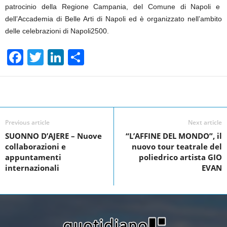
patrocinio della Regione Campania, del Comune di Napoli e
dell’Accademia di Belle Arti di Napoli ed è organizzato nell’ambito
delle celebrazioni di Napoli2500.
F
T
Li
S
a
wi
n
h
c
tt
k
ar
Facebook
Linkedin
Twit
Share
e
er
e
e
b
dI
Previous article
Next article
o
n
SUONNO D’AJERE – Nuove
“L’AFFINE DEL MONDO”, il
collaborazioni e
nuovo tour teatrale del
o
appuntamenti
poliedrico artista GIO
k
internazionali
EVAN