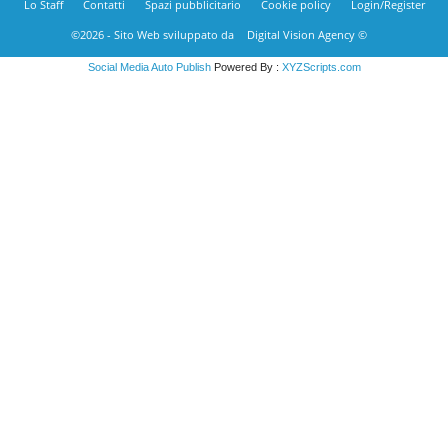
Lo Staff
Contatti
Spazi pubblicitario
Cookie policy
Login/Register
©2026 - Sito Web sviluppato da
Digital Vision Agency ©
Social Media Auto Publish
Powered By :
XYZScripts.com