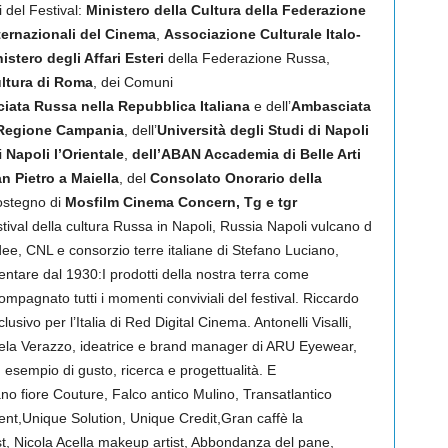
 del Festival:
Ministero della Cultura della Federazione
ternazionali del Cinema
,
Associazione Culturale Italo-
istero degli Affari Esteri
della Federazione Russa,
ultura di Roma
, dei Comuni
iata Russa nella Repubblica Italiana
e dell’
Ambasciata
Regione Campania
, dell’
Università degli Studi di
Napoli
i
Napoli l’Orientale
,
dell’ABAN Accademia di Belle Arti
n Pietro a Maiella
, del
Consolato Onorario della
sostegno di
Mosfilm Cinema Concern, Tg e tgr
tival della cultura Russa in Napoli, Russia Napoli vulcano d
 idee, CNL e consorzio terre italiane di Stefano Luciano,
entare dal 1930:I prodotti della nostra terra come
agnato tutti i momenti conviviali del festival. Riccardo
usivo per l’Italia di Red Digital Cinema. Antonelli Visalli,
iela Verazzo, ideatrice e brand manager di ARU Eyewear,
 esempio di gusto, ricerca e progettualità. E
no fiore Couture, Falco antico Mulino, Transatlantico
t,Unique Solution, Unique Credit,Gran caffè la
st, Nicola Acella makeup artist, Abbondanza del pane,