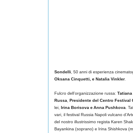
Sondelli
, 50 anni di esperienza cinematog
Oksana Cinquetti, e Natalia Vinkler
.
Fulcro dell’organizzazione russa:
Tatian
Russa
,
Presidente del Centro Festival 
lei,
Irina Borisova e Anna Pushkova
. T
vari, il festival Russia Napoli vulcano d’Ar
del nostro illustrissimo regista Karen Shak
Bayankina (soprano) e Irina Shishkova (