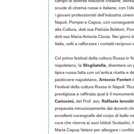
campo di diverse industrie creative, work
scuole di cinema russe e italiane, con l’o
i giovani professionisti dell’industria cinema
Napoli, Pompei e Capua, con conseguente
alla Cultura, dott.ssa Patrizia Boldoni, 
dott.ssa Maria Antonia Ciocia. Nei giorni de
Italia, volti a rafforzare i contatti reciproc
Col primo festival della cultura Russa in N
napoletano, la
Sfogliatella
, diventare un
tipica russa fatta con un’antica ricetta e 
pasticcere napoletano,
Antonio Ferrieri
d
Festival della cultura Russa in Napoli “Rus
prestigiosa e raffinata qual è il monumental
Carissimi,
del Prof. avv.
Raffaele Iervoli
preparata minuziosamente dai docenti chef
eccellenti coreografie del corpo di ballo na
cura che riserva ai suoi Istituti Scolastici
Maria Capua Vetere per allargare i confini 