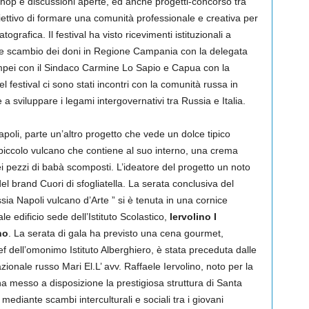
shop e discussioni aperte, ed anche progetti-concorso tra
biettivo di formare una comunità professionale e creativa per
tografica. Il festival ha visto ricevimenti istituzionali a
 scambio dei doni in Regione Campania con la delegata
Pompei con il Sindaco Carmine Lo Sapio e Capua con la
l festival ci sono stati incontri con la comunità russa in
i e a sviluppare i legami intergovernativi tra Russia e Italia.
apoli, parte un’altro progetto che vede un dolce tipico
 piccolo vulcano che contiene al suo interno, una crema
dei pezzi di babà scomposti. L’ideatore del progetto un noto
el brand Cuori di sfogliatella. La serata conclusiva del
sia Napoli vulcano d’Arte ” si è tenuta in una cornice
e edificio sede dell’Istituto Scolastico,
Iervolino I
no
. La serata di gala ha previsto una cena gourmet,
 dell’omonimo Istituto Alberghiero, è stata preceduta dalle
zionale russo Mari El.L’ avv. Raffaele Iervolino, noto per la
, ha messo a disposizione la prestigiosa struttura di Santa
mediante scambi interculturali e sociali tra i giovani