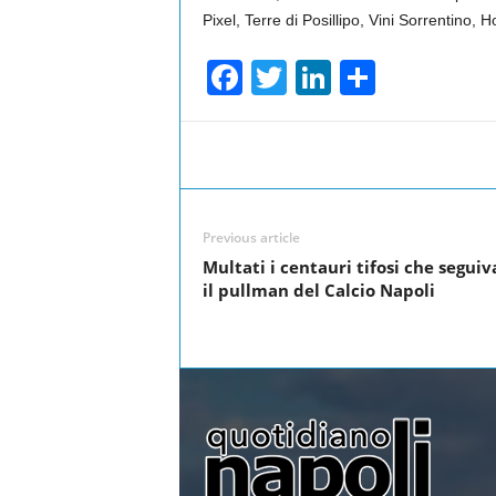
Pixel, Terre di Posillipo, Vini Sorrentino, 
F
T
Li
S
a
wi
n
h
c
tt
k
ar
Facebook
Share
e
er
e
e
b
dI
Previous article
o
n
Multati i centauri tifosi che segui
o
il pullman del Calcio Napoli
k