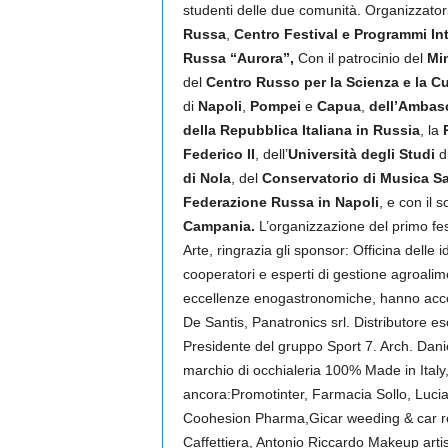
studenti delle due comunità. Organizzatori
Russa
,
Centro Festival e Programmi In
Russa “Aurora”,
Con il patrocinio del
Min
del
Centro Russo per la Scienza e la C
di
Napoli
,
Pompei
e
Capua
,
dell’Ambasc
della Repubblica
Italiana in Russia
, la
Federico II
, dell’
Università degli Studi
d
di Nola
, del
Conservatorio di Musica Sa
Federazione Russa in Napoli
, e con il 
Campania.
L’organizzazione del primo fes
Arte, ringrazia gli sponsor: Officina delle
cooperatori e esperti di gestione agroalim
eccellenze enogastronomiche, hanno accomp
De Santis, Panatronics srl. Distributore escl
Presidente del gruppo Sport 7. Arch. Dan
marchio di occhialeria 100% Made in Italy,
ancora:Promotinter, Farmacia Sollo, Lucia
Coohesion Pharma,Gicar weeding & car ren
Caffettiera, Antonio Riccardo Makeup arti