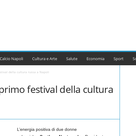
Calcio Napoli
Cultura e Arte
Salute
Economia
Sport
S
estival della cultura russa a Napoli
 primo festival della cultura
L’energia positiva di due donne