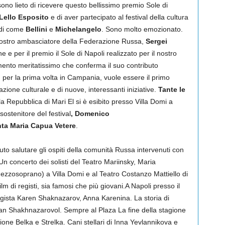
no lieto di ricevere questo bellissimo premio Sole di
 Lello Esposito
e di aver partecipato al festival della cultura
ndi come
Bellini
e
Michelangelo
. Sono molto emozionato.
nostro ambasciatore della Federazione Russa,
Sergei
 e per il premio il Sole di Napoli realizzato per il nostro
ento meritatissimo che conferma il suo contributo
, per la prima volta in Campania, vuole essere il primo
azione culturale e di nuove, interessanti iniziative.
Tante le
la Repubblica di Mari El si è esibito presso Villa Domi a
ostenitore del festival
, Domenico
ta Maria Capua Vetere
.
to salutare gli ospiti della comunità Russa intervenuti con
Un concerto dei solisti del Teatro Mariinsky, Maria
zzosoprano) a Villa Domi e al Teatro Costanzo Mattiello di
 di registi, sia famosi che più giovani.A Napoli presso il
egista Karen Shaknazarov, Anna Karenina. La storia di
Ivan Shakhnazarovol. Sempre al Plaza La fine della stagione
ione Belka e Strelka. Cani stellari di Inna Yevlannikova e