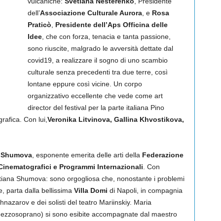
vulcaniche:
Svetlana Nesterenko
, Presidente
dell’
Associazione Culturale Aurora
, e
Rosa
Praticò
,
Presidente dell’Aps Officina delle
Idee
, che con forza, tenacia e tanta passione,
sono riuscite, malgrado le avversità dettate dal
covid19, a realizzare il sogno di uno scambio
culturale senza precedenti tra due terre, così
lontane eppure così vicine. Un corpo
organizzativo eccellente che vede come art
director del festival per la parte italiana Pino
rafica. Con lui,
Veronika Litvinova, Gallina Khvostikova,
a Shumova
, esponente emerita delle arti della
Federazione
Cinematografici e Programmi Internazionali
. Con
atiana Shumova: sono orgogliosa che, nonostante i problemi
te, parta dalla bellissima
Villa Domi
di Napoli, in compagnia
hnazarov e dei solisti del teatro Mariinskiy. Maria
mezzosoprano) si sono esibite accompagnate dal maestro