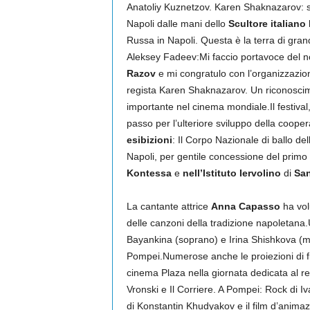
Anatoliy Kuznetzov. Karen Shaknazarov: so
Napoli dalle mani dello
Scultore italiano
Russa in Napoli. Questa è la terra di gra
Aleksey Fadeev:Mi faccio portavoce del 
Razov
e mi congratulo con l’organizzazione
regista Karen Shaknazarov. Un riconoscim
importante nel cinema mondiale.Il festival
passo per l’ulteriore sviluppo della cooper
esibizioni
: Il Corpo Nazionale di ballo del
Napoli, per gentile concessione del primo s
Kontessa
e
nell’Istituto Iervolino
di
San
La cantante attrice
Anna Capasso
ha volu
delle canzoni della tradizione napoletana.
Bayankina (soprano) e Irina Shishkova (me
Pompei.Numerose anche le proiezioni di film
cinema Plaza nella giornata dedicata al r
Vronski e Il Corriere. A Pompei: Rock di 
di Konstantin Khudyakov e il film d’animaz