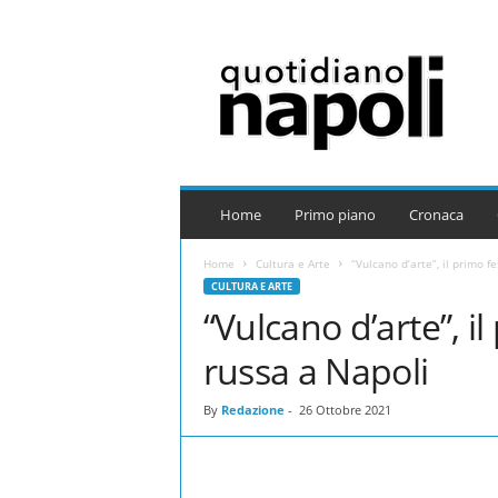
Q
u
o
t
i
d
i
a
Home
Primo piano
Cronaca
n
o
Home
Cultura e Arte
“Vulcano d’arte”, il primo f
N
CULTURA E ARTE
a
“Vulcano d’arte”, il
p
o
russa a Napoli
l
i
By
Redazione
-
26 Ottobre 2021