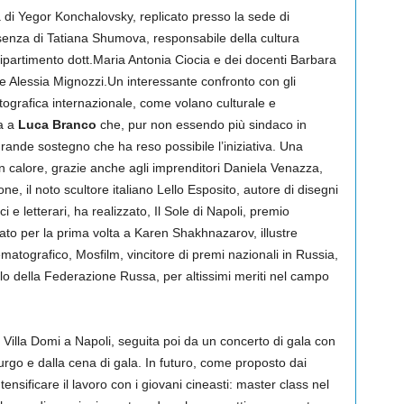
di Yegor Konchalovsky, replicato presso la sede di
nza di Tatiana Shumova, responsabile della cultura
i Dipartimento dott.Maria Antonia Ciocia e dei docenti Barbara
 Alessia Mignozzi.Un interessante confronto con gli
ografica internazionale, come volano culturale e
a a
Luca Branco
che, pur non essendo più sindaco in
rande sostegno che ha reso possibile l’iniziativa. Una
 calore, grazie anche agli imprenditori Daniela Venazza,
one, il noto scultore italiano Lello Esposito, autore di disegni
 e letterari, ha realizzato, Il Sole di Napoli, premio
ato per la prima volta a Karen Shakhnazarov, illustre
matografico, Mosfilm, vincitore di premi nazionali in Russia,
polo della Federazione Russa, per altissimi meriti nel campo
Villa Domi a Napoli, seguita poi da un concerto di gala con
burgo e dalla cena di gala. In futuro, come proposto dai
ntensificare il lavoro con i giovani cineasti: master class nel