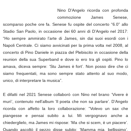
Nino D’Angelo ricorda con profonda
commozione James Senese,
scomparso poche ore fa. Senese fu ospite del concerto “6.0” allo
Stadio San Paolo, in occasione dei 60 anni di D’Angelo nel 2017:
“Ho sempre ammirato l’arte di James, sin dai suoi esordi con i
Napoli Centrale. Ci siamo avvicinati per la prima volta nel 2008, al
concerto di Pino Daniele in piazza del Plebiscito in occasione della
reunion della sua Superband e dove io ero tra gli ospiti. Pino lo
amava, diceva sempre: ‘Stu James è fort’. Non posso dire che ci
siamo frequentati, ma sono sempre stato attento al suo modo,
unico, di interpretare la musica”.
E difatti nel 2021 Senese collaborò con Nino nel brano ‘Vivere è
murì’, contenuto nell’album ‘Il poeta che non sa parlare’. D’Angelo
ricorda con affetto la loro collaborazione: “Volevo un sax che
piangesse e pensai subito a lui. Mi vergognavo anche a
chiederglielo, ma James mi rispose: ‘Ma che si scem, è un piacere’.
Quando ascoltò il pezzo disse subito: ‘Mamma mia, bellissimo’.