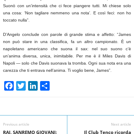
Suonò con un’intensità che ci fece piangere tutti. Mi chiese solo
una cosa: ‘Non tagliare nemmeno una nota’. E così feci: non ho
toccato nulla”.
D’Angelo conclude con parole di grande stima e affetto: “James
non può stare in una classifica, fa un altro campionato. È un
napoletano americano che suona il sax: nel suo suono c’è
un’anima diversa, unica, inimitabile. Per me è il Miles Davis di
Napoli — solo che Davis suonava la tromba. Ogni sua nota era una
carezza che ti entrava nell’anima. Ti voglio bene, James”.
F
T
Li
S
a
wi
n
h
c
tt
k
ar
Facebook
Linkedin
Twit
Share
e
er
e
e
b
dI
Previous article
Next article
o
n
RAI, SANREMO GIOVANI:
Il Club Tenco ricorda