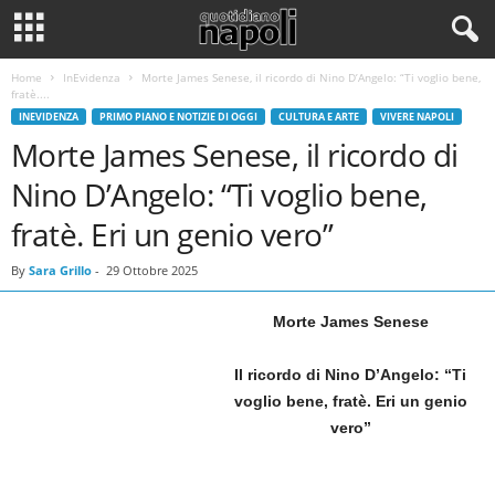
Home
InEvidenza
Morte James Senese, il ricordo di Nino D’Angelo: “Ti voglio bene,
fratè....
INEVIDENZA
PRIMO PIANO E NOTIZIE DI OGGI
CULTURA E ARTE
VIVERE NAPOLI
Morte James Senese, il ricordo di
Nino D’Angelo: “Ti voglio bene,
fratè. Eri un genio vero”
By
Sara Grillo
-
29 Ottobre 2025
Morte James Senese
Il ricordo di Nino D’Angelo: “Ti
voglio bene, fratè. Eri un genio
vero”