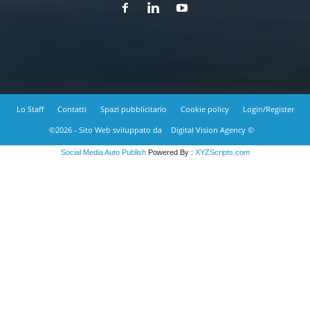
Lo Staff
Contatti
Spazi pubblicitario
Cookie policy
Login/Register
©2026 - Sito Web sviluppato da
Digital Vision Agency ©
Social Media Auto Publish
Powered By :
XYZScripts.com