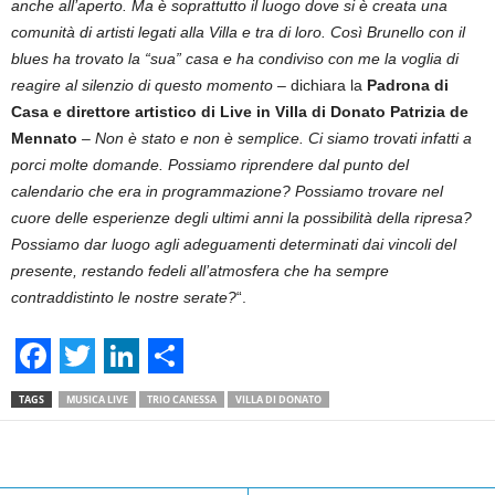
anche all’aperto. Ma è soprattutto il luogo dove si è creata una
comunità di artisti legati alla Villa e tra di loro. Così Brunello con il
blues ha trovato la “sua” casa e ha condiviso con me la voglia di
reagire al silenzio di questo momento –
dichiara la
Padrona di
Casa e direttore artistico di Live in Villa di Donato Patrizia de
Mennato
– Non è stato e non è semplice. Ci siamo trovati infatti a
porci molte domande. Possiamo riprendere dal punto del
calendario che era in programmazione? Possiamo trovare nel
cuore delle esperienze degli ultimi anni la possibilità della ripresa?
Possiamo dar luogo agli adeguamenti determinati dai vincoli del
presente, restando fedeli all’atmosfera che ha sempre
contraddistinto le nostre serate?
“.
F
T
L
S
TAGS
MUSICA LIVE
TRIO CANESSA
VILLA DI DONATO
a
w
i
h
c
i
n
a
Facebook
Linkedin
Twit
Share