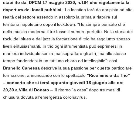
stabilito dal DPCM 17 maggio 2020, n.194 che regolamenta la
riapertura dei locali pubblici.
. La location farà da apripista ad alte
realtà del settore essendo in assoluto la prima a riaprire sul
territorio napoletano dopo il lockdown. “Ho sempre pensato che
nella musica moderna il tre fosse il numero perfetto. Nella storia del
rock, del blues e del jazz la formazione di trio ha raggiunto spesso
livelli entusiasmanti. In trio ogni strumentista può esprimersi in
maniera individuale senza mai sopraffare gli altri, ma allo stesso
tempo fondendosi in un tutt’uno chiaro ed intellegibile”: così
Brunello Canessa
descrive la sua passione per questa particolare
formazione, annunciando con lo spettacolo
“Ricomincio da Trio”
– concerto che si terrà appunto giovedì 18 giugno alle ore
20,30 a Villa di Donato
– il ritorno “a casa” dopo tre mesi di
chiusura dovuta all’emergenza coronavirus.