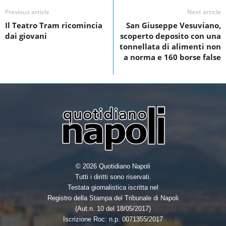
e
t
k
r
Previous article
Next article
b
t
e
e
Il Teatro Tram ricomincia
San Giuseppe Vesuviano,
o
e
d
dai giovani
scoperto deposito con una
o
r
I
tonnellata di alimenti non
a norma e 160 borse false
k
n
© 2026 Quotidiano Napoli
Tutti i diritti sono riservati.
Testata giornalistica iscritta nel
Registro della Stampa del Tribunale di Napoli
(Aut.n. 10 del 18/05/2017)
Iscrizione Roc: n.p. 0071355/2017