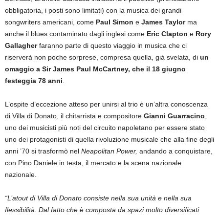
obbligatoria, i posti sono limitati) con la musica dei grandi
songwriters americani, come
Paul Simon
e
James Taylor
ma
anche il blues contaminato dagli inglesi come
Eric Clapton
e
Rory
Gallagher
faranno parte di questo viaggio in musica che ci
riserverà non poche sorprese, compresa quella, già svelata, di
un
omaggio a Sir James Paul McCartney, che il 18 giugno
festeggia 78 anni
.
L’ospite d’eccezione atteso per unirsi al trio è un’altra conoscenza
di Villa di Donato, il chitarrista e compositore
Gianni Guarracino
,
uno dei musicisti più noti del circuito napoletano per essere stato
uno dei protagonisti di quella rivoluzione musicale che alla fine degli
anni ’70 si trasformò nel
Neapolitan Power,
andando a conquistare,
con Pino Daniele in testa, il mercato e la scena nazionale
nazionale.
“L’atout di Villa di Donato consiste nella sua unità e nella sua
flessibilità. Dal fatto che è composta da spazi molto diversificati