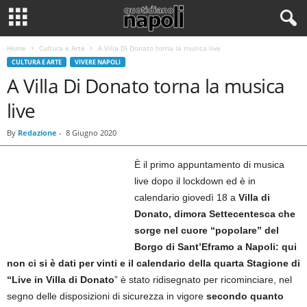
Home
Cultura e Arte
A Villa Di Donato torna la musica live
CULTURA E ARTE
VIVERE NAPOLI
A Villa Di Donato torna la musica
live
By
Redazione
-
8 Giugno 2020
È il primo appuntamento di musica
live dopo il lockdown ed è in
calendario giovedì 18 a
Villa di
Donato, dimora Settecentesca che
sorge nel cuore “popolare” del
Borgo di Sant’Eframo a Napoli: qui
non ci si è dati per vinti e il calendario della quarta Stagione di
“Live in Villa di Donato
” è stato ridisegnato per ricominciare, nel
segno delle disposizioni di sicurezza in vigore
secondo quanto