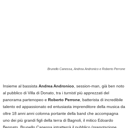
Brunello Canessa, Andrea Andronico e Roberto Perrone
Insieme al bassista
Andrea Andronico
, session-man, già ben noto
al pubblico di Villa di Donato, tra i
turnisti
più apprezzati del
panorama partenopeo e
Roberto Perrone
, batterista di incredibile
talento ed appassionato ed entusiasta imprenditore della musica da
oltre 18 anni anni colonna portante della band che accompagna
uno dei più grandi figli della terra di Bagnoli, il mitico Edoardo
Bennato, Brunello Canessa intratterrà il pubblico (prenotazione