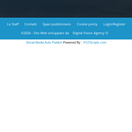
Lo Staff
Contatti
Spazi pubblicitario
Cookie policy
Login/Register
©2026 - Sito Web sviluppato da
Digital Vision Agency ©
Social Media Auto Publish
Powered By :
XYZScripts.com