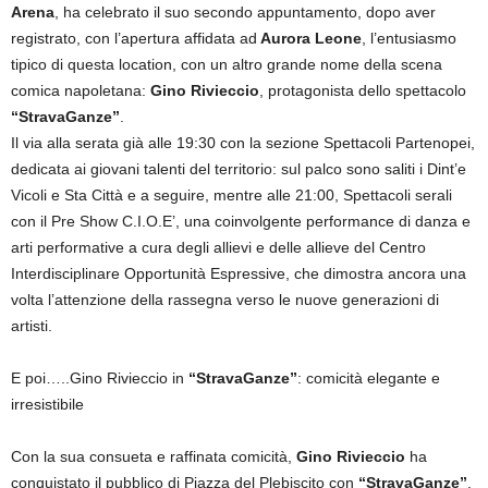
Arena
, ha celebrato il suo secondo appuntamento, dopo aver
registrato, con l’apertura affidata ad
Aurora Leone
, l’entusiasmo
tipico di questa location, con un altro grande nome della scena
comica napoletana:
Gino Rivieccio
, protagonista dello spettacolo
“StravaGanze”
.
Il via alla serata già alle 19:30 con la sezione Spettacoli Partenopei,
dedicata ai giovani talenti del territorio: sul palco sono saliti i Dint’e
Vicoli e Sta Città e a seguire, mentre alle 21:00, Spettacoli serali
con il Pre Show C.I.O.E’, una coinvolgente performance di danza e
arti performative a cura degli allievi e delle allieve del Centro
Interdisciplinare Opportunità Espressive, che dimostra ancora una
volta l’attenzione della rassegna verso le nuove generazioni di
artisti.
E poi…..Gino Rivieccio in
“StravaGanze”
: comicità elegante e
irresistibile
Con la sua consueta e raffinata comicità,
Gino Rivieccio
ha
conquistato il pubblico di Piazza del Plebiscito con
“StravaGanze”
,