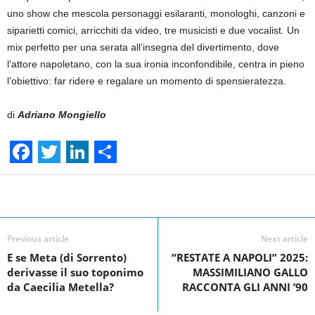
uno show che mescola personaggi esilaranti, monologhi, canzoni e
siparietti comici, arricchiti da video, tre musicisti e due vocalist. Un
mix perfetto per una serata all’insegna del divertimento, dove
l’attore napoletano, con la sua ironia inconfondibile, centra in pieno
l’obiettivo: far ridere e regalare un momento di spensieratezza.
di
Adriano Mongiello
F
T
L
S
a
w
i
h
Facebook
Linkedin
Twit
Share
c
i
n
a
e
t
k
r
Previous article
Next article
E se Meta (di Sorrento)
“RESTATE A NAPOLI” 2025:
b
t
e
e
derivasse il suo toponimo
MASSIMILIANO GALLO
o
e
d
da Caecilia Metella?
RACCONTA GLI ANNI ’90
o
r
I