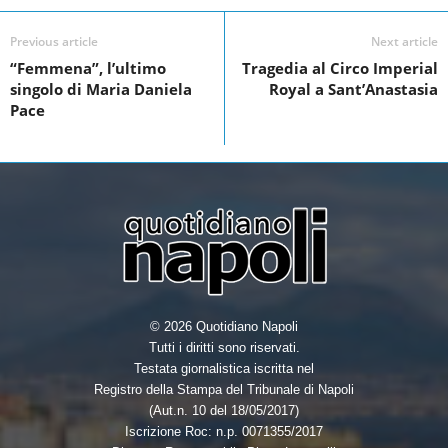
c
i
n
a
e
t
k
r
Previous article
Next article
“Femmena”, l’ultimo
Tragedia al Circo Imperial
b
t
e
e
singolo di Maria Daniela
Royal a Sant’Anastasia
o
e
d
Pace
o
r
I
k
n
© 2026 Quotidiano Napoli
Tutti i diritti sono riservati.
Testata giornalistica iscritta nel
Registro della Stampa del Tribunale di Napoli
(Aut.n. 10 del 18/05/2017)
Iscrizione Roc: n.p. 0071355/2017