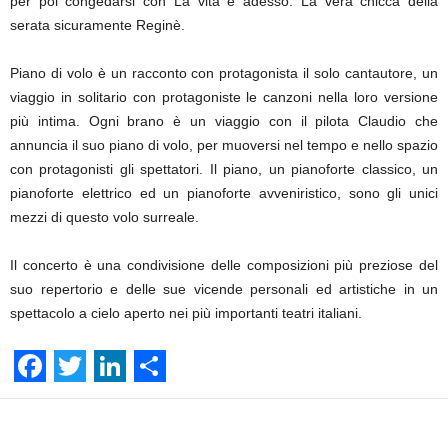
per poi congedarsi con La vita è adesso. La vera chicca della
serata sicuramente Reginè.
Piano di volo è un racconto con protagonista il solo cantautore, un
viaggio in solitario con protagoniste le canzoni nella loro versione
più intima. Ogni brano è un viaggio con il pilota Claudio che
annuncia il suo piano di volo, per muoversi nel tempo e nello spazio
con protagonisti gli spettatori. Il piano, un pianoforte classico, un
pianoforte elettrico ed un pianoforte avveniristico, sono gli unici
mezzi di questo volo surreale.
Il concerto è una condivisione delle composizioni più preziose del
suo repertorio e delle sue vicende personali ed artistiche in un
spettacolo a cielo aperto nei più importanti teatri italiani.
F
T
L
S
a
w
i
h
Facebook
Linkedin
Twit
Share