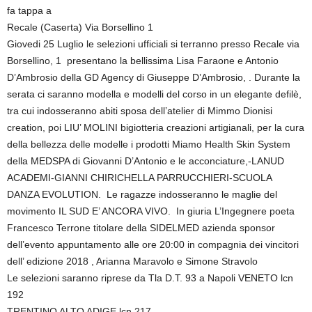
fa tappa a
Recale (Caserta) Via Borsellino 1
Giovedi 25 Luglio le selezioni ufficiali si terranno presso Recale via
Borsellino, 1 presentano la bellissima Lisa Faraone e Antonio
D’Ambrosio della GD Agency di Giuseppe D’Ambrosio, . Durante la
serata ci saranno modella e modelli del corso in un elegante defilè,
tra cui indosseranno abiti sposa dell’atelier di Mimmo Dionisi
creation, poi LIU’ MOLINI bigiotteria creazioni artigianali, per la cura
della bellezza delle modelle i prodotti Miamo Health Skin System
della MEDSPA di Giovanni D’Antonio e le acconciature,-LANUD
ACADEMI-GIANNI CHIRICHELLA PARRUCCHIERI-SCUOLA
DANZA EVOLUTION. Le ragazze indosseranno le maglie del
movimento IL SUD E’ ANCORA VIVO. In giuria L’Ingegnere poeta
Francesco Terrone titolare della SIDELMED azienda sponsor
dell’evento appuntamento alle ore 20:00 in compagnia dei vincitori
dell’ edizione 2018 , Arianna Maravolo e Simone Stravolo
Le selezioni saranno riprese da Tla D.T. 93 a Napoli VENETO lcn
192
TRENTINO ALTO ADIGE lcn 217