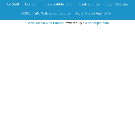
Lo Staff
Contatti
Spazi pubblicitario
Cookie policy
Login/Register
©2026 - Sito Web sviluppato da
Digital Vision Agency ©
Social Media Auto Publish
Powered By :
XYZScripts.com