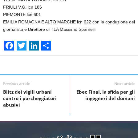
FRIULI V.G. lcn 186
PIEMONTE lcn 601
EMILIA ROMAGNA E ALTO MARCHE lcn 622 con la conduzione del
giornalista e Direttore di TLA Massimo Sparnelli
F
T
L
S
a
w
i
h
Facebook
Linkedin
Twit
Share
c
i
n
a
e
t
k
r
Previous article
Next article
Blitz dei vigili urbani
Ebec Final, la sfida per gli
b
t
e
e
contro i parcheggiatori
ingegneri del domani
o
e
d
abusivi
o
r
I
k
n