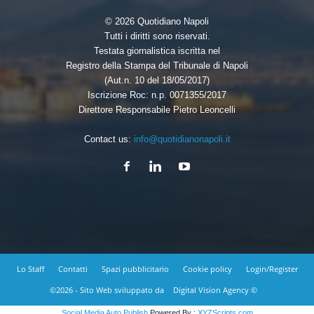
© 2026 Quotidiano Napoli
Tutti i diritti sono riservati.
Testata giornalistica iscritta nel
Registro della Stampa del Tribunale di Napoli
(Aut.n. 10 del 18/05/2017)
Iscrizione Roc: n.p. 0071355/2017
Direttore Responsabile Pietro Leoncelli
Contact us:
info@quotidianonapoli.it
Lo Staff
Contatti
Spazi pubblicitario
Cookie policy
Login/Register
©2026 - Sito Web sviluppato da
Digital Vision Agency ©
Social Media Auto Publish
Powered By :
XYZScripts.com