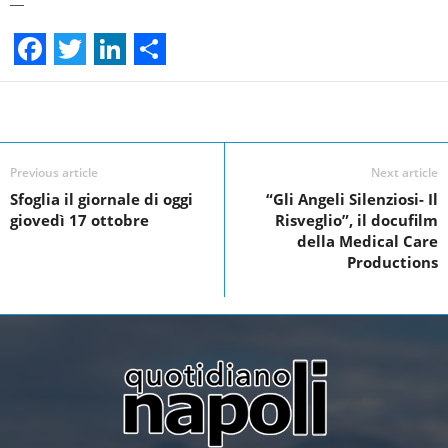
—
F
T
L
S
a
w
i
h
Facebook
Linkedin
Twit
Share
c
i
n
a
e
t
k
r
Previous article
Next article
Sfoglia il giornale di oggi
“Gli Angeli Silenziosi- Il
b
t
e
e
giovedì 17 ottobre
Risveglio”, il docufilm
o
e
d
della Medical Care
Productions
o
r
I
k
n