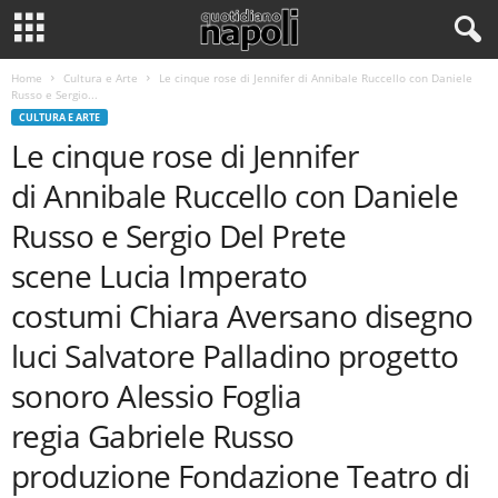
Home
Cultura e Arte
Le cinque rose di Jennifer di Annibale Ruccello con Daniele
Russo e Sergio...
CULTURA E ARTE
Le cinque rose di Jennifer
di Annibale Ruccello con Daniele
Russo e Sergio Del Prete
scene Lucia Imperato
costumi Chiara Aversano disegno
luci Salvatore Palladino progetto
sonoro Alessio Foglia
regia Gabriele Russo
produzione Fondazione Teatro di