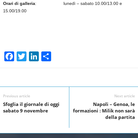
Orari di galleria
: lunedì – sabato 10.00/13.00 e
15.00/19.00
F
T
Li
S
a
wi
n
h
c
tt
k
ar
Facebook
Linkedin
Twit
Share
e
er
e
e
b
dI
Previous article
Next article
o
n
Sfoglia il giornale di oggi
Napoli – Genoa, le
sabato 9 novembre
formazioni : Milik non sarà
o
della partita
k