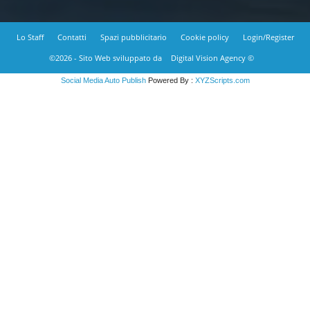
Lo Staff
Contatti
Spazi pubblicitario
Cookie policy
Login/Register
©2026 - Sito Web sviluppato da
Digital Vision Agency ©
Social Media Auto Publish
Powered By :
XYZScripts.com