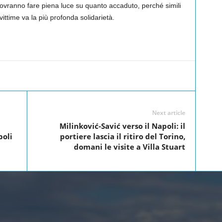
dovranno fare piena luce su quanto accaduto, perché simili
 vittime va la più profonda solidarietà.
Linkedin
Twitter
Pinterest
WhatsApp
Next article
Milinković-Savić verso il Napoli: il
poli
portiere lascia il ritiro del Torino,
domani le visite a Villa Stuart