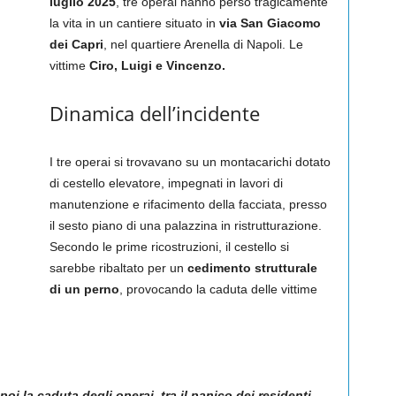
luglio 2025
, tre operai hanno perso tragicamente
la vita in un cantiere situato in
via San Giacomo
dei Capri
, nel quartiere Arenella di Napoli. Le
vittime
Ciro,
Luigi e
Vincenzo.
Dinamica dell’incidente
I tre operai si trovavano su un montacarichi dotato
di cestello elevatore, impegnati in lavori di
manutenzione e rifacimento della facciata, presso
il sesto piano di una palazzina in ristrutturazione.
Secondo le prime ricostruzioni, il cestello si
sarebbe ribaltato per un
cedimento strutturale
di un perno
, provocando la caduta delle vittime
i la caduta degli operai, tra il panico dei residenti.