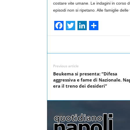
costare vite umane. Le indagini in corso 
episodi non si ripetano. Alle famiglie delle
F
T
L
S
a
w
i
h
Facebook
Share
c
i
n
a
e
t
k
r
Previous article
b
t
e
e
Beukema si presenta: “Difesa
o
e
d
aggressiva e fame di Nazionale. Na
era il treno dei desideri”
o
r
I
k
n