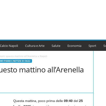
Calcio Napoli
Cultura e Arte
Salute
Economia
Sport
S
morti questo mattino all’Arenella a Napoli
MO PIANO E NOTIZIE DI OGGI
uesto mattino all’Arenella
Questa mattina, poco prima delle
09:40
del
25