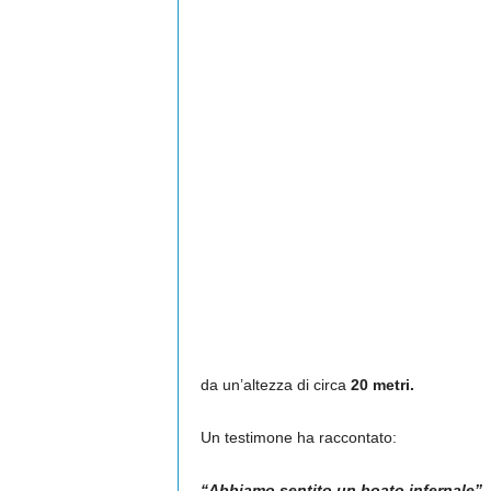
da un’altezza di circa
20 metri.
Un testimone ha raccontato:
“Abbiamo sentito un boato infernale”, po