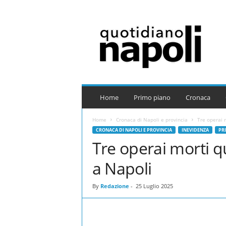
Q
u
o
t
i
d
i
a
Home
Primo piano
Cronaca
n
o
Home
Cronaca di Napoli e provincia
Tre operai 
N
CRONACA DI NAPOLI E PROVINCIA
INEVIDENZA
PRI
a
Tre operai morti q
p
o
a Napoli
l
i
By
Redazione
-
25 Luglio 2025