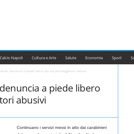
Calcio Napoli
Cultura e Arte
Salute
Economia
Sport
S
dona: denuncia a piede libero per tre parcheggiatori abusivi
denuncia a piede libero
tori abusivi
Continuano i servizi messi in atto dai carabinieri