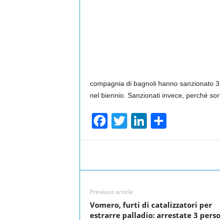
compagnia di bagnoli hanno sanzionato 3 pa
nel biennio. Sanzionati invece, perché sorpr
F
T
Li
S
a
wi
n
h
c
tt
k
ar
Facebook
Share
e
er
e
e
b
dI
Previous article
o
n
Vomero, furti di catalizzatori per
o
estrarre palladio: arrestate 3 pers