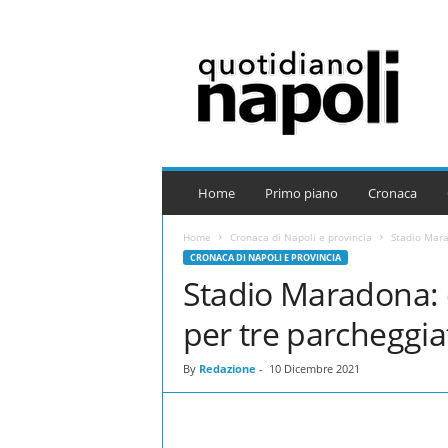
Q
u
o
t
i
d
i
a
Home
Primo piano
Cronaca
n
o
Home
Cronaca di Napoli e provincia
Stadio Mara
N
CRONACA DI NAPOLI E PROVINCIA
a
Stadio Maradona: 
p
o
per tre parcheggia
l
i
By
Redazione
-
10 Dicembre 2021