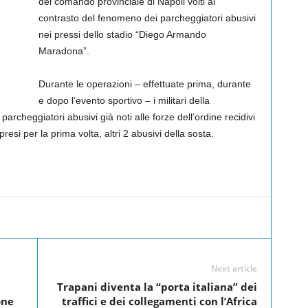
del comando provinciale di Napoli volti al
contrasto del fenomeno dei parcheggiatori abusivi
nei pressi dello stadio “Diego Armando
Maradona”.
Durante le operazioni – effettuate prima, durante
e dopo l’evento sportivo – i militari della
rcheggiatori abusivi già noti alle forze dell’ordine recidivi
esi per la prima volta, altri 2 abusivi della sosta.
Linkedin
Twitter
Pinterest
WhatsApp
Next article
Trapani diventa la “porta italiana” dei
one
traffici e dei collegamenti con l’Africa