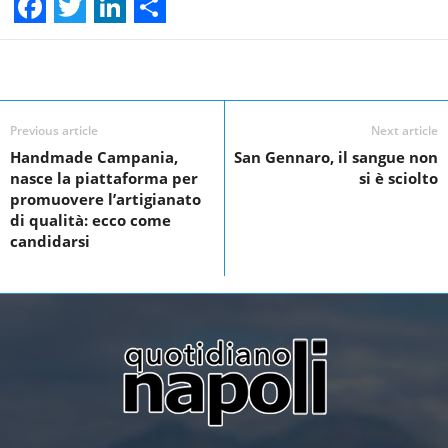
F
T
L
S
a
w
i
h
Facebook
Linkedin
Twit
Share
c
i
n
a
e
t
k
r
Previous article
Next article
Handmade Campania,
San Gennaro, il sangue non
b
t
e
e
nasce la piattaforma per
si è sciolto
o
e
d
promuovere l’artigianato
di qualità: ecco come
o
r
I
candidarsi
k
n