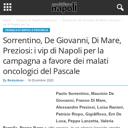
Home
Cronaca di Napoli e provincia
Sorrentino, De Giovanni, Di Mare, Preziosi: i
vip di Napoli per la...
CRONACA DI NAPOLI E PROVINCIA
Sorrentino, De Giovanni, Di Mare,
Preziosi: i vip di Napoli per la
campagna a favore dei malati
oncologici del Pascale
By
Redazione
-
16 Dicembre 2020
Paolo Sorrentino, Maurizio De
Giovanni, Franco Di Mare,
Alessandro Preziosi, Luisa Ranieri,
Patrizio Rispo, Gigi&Ross, Erri De
Luca, Peppe Lanzetta, Valeria
Parrella, Peppe Barra
e altri ancora, in un elenco lasciato aperto