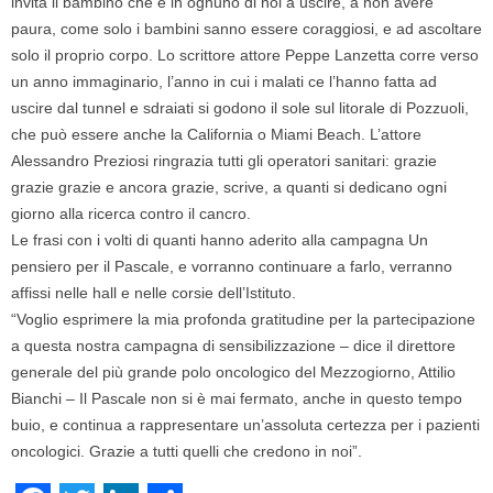
invita il bambino che è in ognuno di noi a uscire, a non avere
paura, come solo i bambini sanno essere coraggiosi, e ad ascoltare
solo il proprio corpo. Lo scrittore attore Peppe Lanzetta corre verso
un anno immaginario, l’anno in cui i malati ce l’hanno fatta ad
uscire dal tunnel e sdraiati si godono il sole sul litorale di Pozzuoli,
che può essere anche la California o Miami Beach. L’attore
Alessandro Preziosi ringrazia tutti gli operatori sanitari: grazie
grazie grazie e ancora grazie, scrive, a quanti si dedicano ogni
giorno alla ricerca contro il cancro.
Le frasi con i volti di quanti hanno aderito alla campagna Un
pensiero per il Pascale, e vorranno continuare a farlo, verranno
affissi nelle hall e nelle corsie dell’Istituto.
“Voglio esprimere la mia profonda gratitudine per la partecipazione
a questa nostra campagna di sensibilizzazione – dice il direttore
generale del più grande polo oncologico del Mezzogiorno, Attilio
Bianchi – Il Pascale non si è mai fermato, anche in questo tempo
buio, e continua a rappresentare un’assoluta certezza per i pazienti
oncologici. Grazie a tutti quelli che credono in noi”.