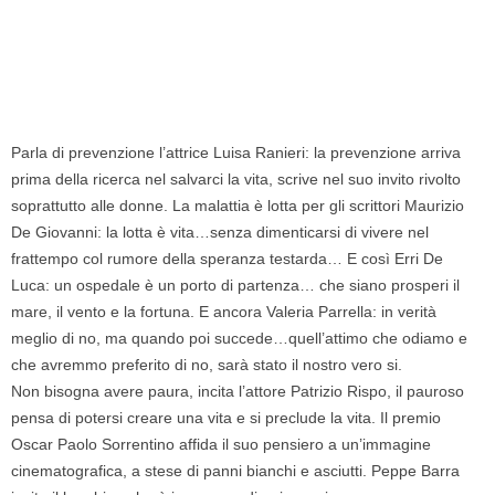
Parla di prevenzione l’attrice Luisa Ranieri: la prevenzione arriva
prima della ricerca nel salvarci la vita, scrive nel suo invito rivolto
soprattutto alle donne. La malattia è lotta per gli scrittori Maurizio
De Giovanni: la lotta è vita…senza dimenticarsi di vivere nel
frattempo col rumore della speranza testarda… E così Erri De
Luca: un ospedale è un porto di partenza… che siano prosperi il
mare, il vento e la fortuna. E ancora Valeria Parrella: in verità
meglio di no, ma quando poi succede…quell’attimo che odiamo e
che avremmo preferito di no, sarà stato il nostro vero si.
Non bisogna avere paura, incita l’attore Patrizio Rispo, il pauroso
pensa di potersi creare una vita e si preclude la vita. Il premio
Oscar Paolo Sorrentino affida il suo pensiero a un’immagine
cinematografica, a stese di panni bianchi e asciutti. Peppe Barra