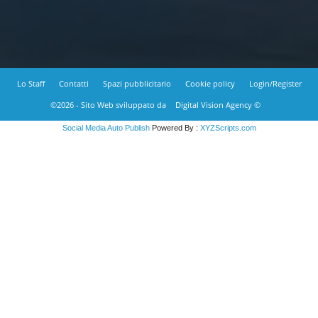
Lo Staff
Contatti
Spazi pubblicitario
Cookie policy
Login/Register
©2026 - Sito Web sviluppato da
Digital Vision Agency ©
Social Media Auto Publish
Powered By :
XYZScripts.com