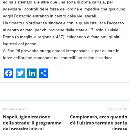
ed ha sistemato alle altre due una sorta di porta carraia, per
agevolare i controlli delle forze dell’ordine e impedire che qualcuno
aggiri l’ostacolo entrando in centro dalle vie laterali.
Ha firmato un’ordinanza sindacale con la quale istituisce l’accesso
al centro abitato, per chi proviene dalla statale 17, solo su viale
Roma (o meglio la regionale 437), chiudendo di fatto tutti gli altri
ingressi del paese.
Al fine “di prevenire atteggiamenti irresponsabili e per aiutare le
forze dell’ordine impegnate nei controlli” ha scritto il sindaco.
F
T
L
S
a
w
i
h
Facebook
Linkedin
Twit
Share
c
i
n
a
e
t
k
r
Previous article
Next article
Napoli, igienizzazione
Campionato, ecco quando
b
t
e
e
delle strade: il programma
c’è l’ultimo termine per la
o
e
d
dei prossimi giorni
ripresa