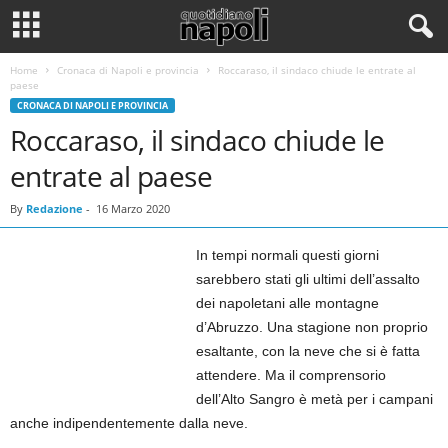
Home
Cronaca di Napoli e provincia
Roccaraso, il sindaco chiude le entrate al
paese
CRONACA DI NAPOLI E PROVINCIA
Roccaraso, il sindaco chiude le
entrate al paese
By
Redazione
-
16 Marzo 2020
In tempi normali questi giorni
sarebbero stati gli ultimi dell’assalto
dei napoletani alle montagne
d’Abruzzo. Una stagione non proprio
esaltante, con la neve che si è fatta
attendere. Ma il comprensorio
dell’Alto Sangro è metà per i campani
anche indipendentemente dalla neve.