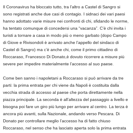
Il Coronavirus ha bloccato tutto, tra l’altro a Castel di Sangro si
sono registrati anche due casi di contagio. I sidnaci dei vari paesi
hanno adottato varie misure nei confronti di chi, sfidando le norme,
ha tentato comunque di concedersi una “vacanza”. C’è chi invita i
turisti a tornare a casa in modo più o meno garbato (dopo Campo
di Giove e Rivisondoli è arrivato anche l’appello del sindaco di
Castel di Sangro) ma c’è anche chi, come il primo cittadino di
Roccaraso, Francesco Di Donato,è dovuto ricorrere a misure più
severe per impedire materialmente l’accesso al suo paese.
Come ben sanno i napoletani a Roccaraso si può arrivare da tre
parti: la prima entrata per chi viene da Napoli è costituita dalla
vecchia strada di accesso al paese che porta direttamente nella
piazza principale. La seconda è all’altezza del passaggio a livello e
bisogna poi fare un giro più lungo per arrivare al centro. La terza è
ancora più avanti, sulla Nazionale, andando verso Pescara. Di
Donato per controllare meglio l’accesso ha di fatto chiuso
Roccaraso, nel senso che ha lasciato aperta solo la prima entrata