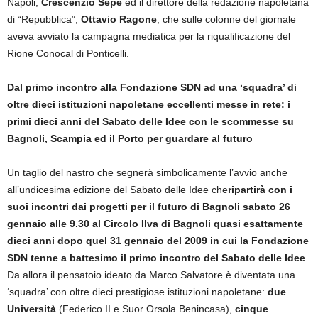
Napoli,
Crescenzio Sepe
ed il direttore della redazione napoletana
di “Repubblica”,
Ottavio Ragone
, che sulle colonne del giornale
aveva avviato la campagna mediatica per la riqualificazione del
Rione Conocal di Ponticelli.
Dal primo incontro alla Fondazione SDN ad una ‘squadra’ di
oltre dieci istituzioni napoletane eccellenti messe in rete: i
primi dieci anni del Sabato delle Idee con le scommesse su
Bagnoli, Scampia ed il Porto per guardare al futuro
Un taglio del nastro che segnerà simbolicamente l’avvio anche
all’undicesima edizione del Sabato delle Idee che
ripartirà con i
suoi incontri dai progetti per il futuro di Bagnoli sabato 26
gennaio alle 9.30 al Circolo Ilva di Bagnoli quasi esattamente
dieci anni dopo quel 31 gennaio del 2009 in cui la Fondazione
SDN tenne a battesimo il primo incontro del Sabato delle Idee
.
Da allora il pensatoio ideato da Marco Salvatore è diventata una
‘squadra’ con oltre dieci prestigiose istituzioni napoletane:
due
Università
(Federico II e Suor Orsola Benincasa),
cinque