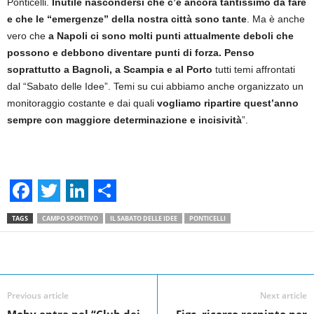
Ponticelli.
Inutile nascondersi che c’è ancora tantissimo da fare
e che le “emergenze” della nostra città sono tante
. Ma è anche
vero che
a Napoli ci sono molti punti attualmente deboli che
possono e debbono diventare punti di forza. Penso
soprattutto a Bagnoli, a Scampia e al Porto
tutti temi affrontati
dal “Sabato delle Idee”. Temi su cui abbiamo anche organizzato un
monitoraggio costante e dai quali
vogliamo ripartire quest’anno
sempre con maggiore determinazione e incisività
”.
F
T
L
S
TAGS
CAMPO SPORTIVO
IL SABATO DELLE IDEE
PONTICELLI
a
w
i
h
c
i
n
a
Facebook
Linkedin
Twit
Share
e
t
k
r
Previous article
Next article
b
t
e
e