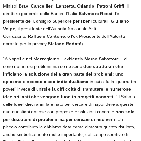
Ministri
Bray
,
Cancellieri
,
Lanzetta
,
Orlando
,
Patroni Griffi
, il
direttore generale della Banca d’Italia
Salvatore Rossi
, l’ex
presidente del Consiglio Superiore per i beni culturali,
Giuliano
Volpe
, il presidente dell’Autorità Nazionale Anti
Corruzione,
Raffaele Cantone
, e l’ex Presidente dell’Autorità
garante per la privacy
Stefano Rodotà
).
“A Napoli e nel Mezzogiorno – evidenzia
Marco Salvatore
– ci
sono numerosi problemi ma ce ne sono
due strutturali che
inficiano la soluzione della gran parte dei problemi: uno
spiccato e spesso cieco individualismo
in cui si fa la ‘guerra tra
poveri’ invece di unirsi e
la difficoltà di tramutare le numerose
idee brillanti che vengono fuori in progetti concreti
. “Il Sabato
delle Idee” dieci anni fa è nato per cercare di rispondere a queste
due questioni annose con proposte e soluzioni concrete
non solo
per discutere di problemi ma per cercare di risolverli
. Un
piccolo contributo lo abbiamo dato come dimostra questo risultato,
anche simbolicamente molto importante, del campo sportivo di