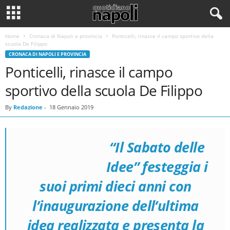
Home
Cronaca di Napoli e provincia
Ponticelli, rinasce il campo sportivo della
scuola De Filippo
CRONACA DI NAPOLI E PROVINCIA
Ponticelli, rinasce il campo
sportivo della scuola De Filippo
By
Redazione
-
18 Gennaio 2019
“Il Sabato delle
Idee” festeggia i
suoi primi dieci anni
con
l’inaugurazione dell’ultima
idea realizzata e
presenta la