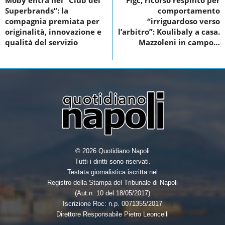
Moby entra nel “Club dei
Figc, ricorso respinto per
o
e
d
Superbrands”: la
comportamento
o
r
I
compagnia premiata per
“irriguardoso verso
originalità, innovazione e
l’arbitro”: Koulibaly a casa.
k
n
qualità del servizio
Mazzoleni in campo…
© 2026 Quotidiano Napoli
Tutti i diritti sono riservati.
Testata giornalistica iscritta nel
Registro della Stampa del Tribunale di Napoli
(Aut.n. 10 del 18/05/2017)
Iscrizione Roc: n.p. 0071355/2017
Direttore Responsabile Pietro Leoncelli