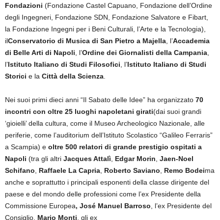
Fondazioni
(Fondazione Castel Capuano, Fondazione dell’Ordine
degli Ingegneri, Fondazione SDN, Fondazione Salvatore e Fibart,
la Fondazione Ingegni per i Beni Culturali, l’Arte e la Tecnologia),
il
Conservatorio di Musica di San Pietro a Majella
, l’
Accademia
di Belle Arti di Napoli
, l’
Ordine dei Giornalisti della Campania
,
l’
Istituto Italiano di Studi Filosofici
, l’
Istituto Italiano di Studi
Storici
e la
Città della Scienza
.
Nei suoi primi dieci anni “Il Sabato delle Idee” ha organizzato
70
incontri con oltre 25 luoghi napoletani girati
(dai suoi grandi
‘gioielli’ della cultura, come il Museo Archeologico Nazionale, alle
periferie, come l’auditorium dell’Istituto Scolastico “Galileo Ferraris”
a Scampia) e
oltre 500 relatori di grande prestigio ospitati a
Napoli
(tra gli altri
Jacques Attalì
,
Edgar Morin
,
Jaen-Noel
Schifano
,
Raffaele La Capria
,
Roberto Saviano
,
Remo Bodei
ma
anche e soprattutto i principali esponenti della classe dirigente del
paese e del mondo delle professioni come l’ex Presidente della
Commissione Europea
, José Manuel Barroso
, l’ex Presidente del
Consiglio,
Mario Monti
, gli ex