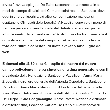
civica”
, aveva spiegato De Raho raccontando la rinascita in sei
mesi del campo di calcio del Comune calabrese di San Luca, dove
oggi in uno dei luoghi a più altra concentrazione mafiosa si
ospitano le Olimpiadi della Legalità. A Napoli ci sono voluti meno di
tre mesi per raccogliere l’appello del
Sabato delle Idee grazie
all’intervento della Fondazione Santobono che ha finanziato il
completo rifacimento del campo sportivo scolastico le cui
foto con rifiuti e copertoni di ruote avevano fatto il giro del
web.
E domani alle 11.30 ci sarà il taglio del nastro del nuovo
campo polivalente in erba sintetica di ultima generazione
con il
presidente della Fondazione Santobono Pausilipon,
Anna Maria
Ziccardi
, il direttore generale dell’Azienda Ospedaliera Santobono
Pausilipon,
Anna Maria Minicucci
, il fondatore del Sabato delle
Idee,
Marco Salvatore
, il dirigente dell’Istituto Scolastico “Eduardo
De Filippo”,
Ciro Scognamiglio
, il procuratore Nazionale Antimafia
e Antiterrorismo,
Federico Cafiero De Raho
e l’Arcivescovo di