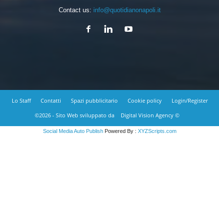
Contact us:
info@quotidianonapoli.it
Lo Staff
Contatti
Spazi pubblicitario
Cookie policy
Login/Register
©2026 - Sito Web sviluppato da
Digital Vision Agency ©
Social Media Auto Publish
Powered By :
XYZScripts.com