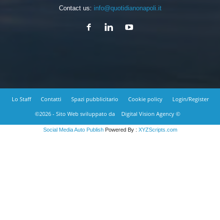
Contact us:
info@quotidianonapoli.it
Lo Staff
Contatti
Spazi pubblicitario
Cookie policy
Login/Register
©2026 - Sito Web sviluppato da
Digital Vision Agency ©
Social Media Auto Publish
Powered By :
XYZScripts.com