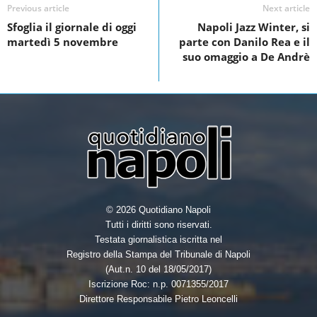
Previous article
Next article
b
t
e
e
Sfoglia il giornale di oggi
Napoli Jazz Winter, si
o
e
d
martedì 5 novembre
parte con Danilo Rea e il
o
r
I
suo omaggio a De Andrè
k
n
© 2026 Quotidiano Napoli
Tutti i diritti sono riservati.
Testata giornalistica iscritta nel
Registro della Stampa del Tribunale di Napoli
(Aut.n. 10 del 18/05/2017)
Iscrizione Roc: n.p. 0071355/2017
Direttore Responsabile Pietro Leoncelli