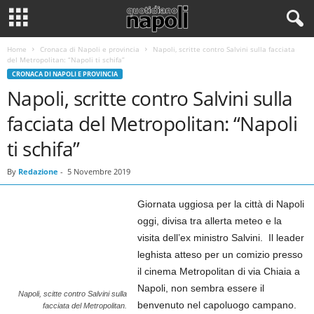
Home
Cronaca di Napoli e provincia
Napoli, scritte contro Salvini sulla facciata
del Metropolitan: “Napoli ti schifa”
CRONACA DI NAPOLI E PROVINCIA
Napoli, scritte contro Salvini sulla
facciata del Metropolitan: “Napoli
ti schifa”
By
Redazione
-
5 Novembre 2019
Giornata uggiosa per la città di Napoli
oggi, divisa tra allerta meteo e la
visita dell’ex ministro Salvini. Il leader
leghista atteso per un comizio presso
il cinema Metropolitan di via Chiaia a
Napoli, non sembra essere il
Napoli, scitte contro Salvini sulla
benvenuto nel capoluogo campano.
facciata del Metropolitan.