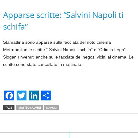
Apparse scritte: “Salvini Napoli ti
schifa”
Stamattina sono apparse sulla facciata del noto cinema
Metropolitan le scritte ” Salvini Napoli ti schifa” e “Odio la Lega”.
Slogan rinvenuti anche sulle facciate dei negozi vicini al cinema. Le
scritte sono state cancellate in mattinata.
F
T
L
S
TAGS
MATTEO SALVINI
NAPOLI
a
w
i
h
c
i
n
a
Facebook
Linkedin
Twit
Share
e
t
k
r