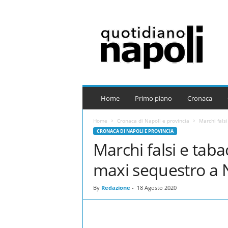
Q
u
o
t
i
d
i
a
Home
Primo piano
Cronaca
n
o
Home
Cronaca di Napoli e provincia
Marchi fals
N
CRONACA DI NAPOLI E PROVINCIA
a
Marchi falsi e tab
p
o
maxi sequestro a 
l
i
By
Redazione
-
18 Agosto 2020