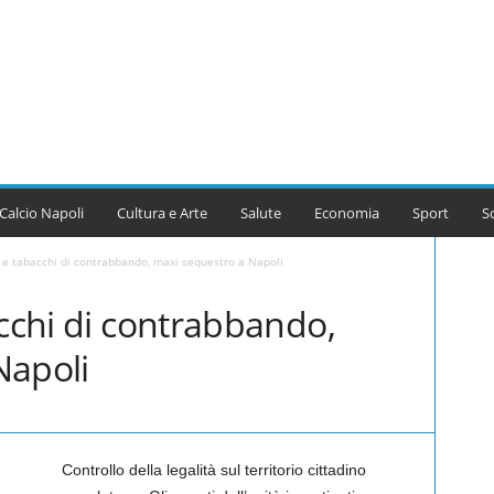
Calcio Napoli
Cultura e Arte
Salute
Economia
Sport
S
i e tabacchi di contrabbando, maxi sequestro a Napoli
acchi di contrabbando,
Napoli
Controllo della legalità sul territorio cittadino