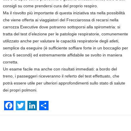
consigli su come prendersi cura del proprio respiro.
Ma il risvolto più importante di questa iniziativa sta nella possibilità
che viene offerta ai viaggiatori del Frecciarossa di recarsi nella
carrozza Executive dove potranno sottoporsi alla spirometria: si
tratta del test d’elezione per le patologie respiratorie, comunemente
utilizzato anche per valutare le capacità respiratorie degli atleti,
semplice da eseguire (è sufficiente soffiare forte in un boccaglio per
circa 6 secondi) ed estremamente affidabile se svolto in maniera
corretta.
Un esame facile ma anche con risultati immediati: a bordo del
treno, i passeggeri riceveranno il referto del test effettuato, che
potrà essere utile per ulteriori approfondimenti sullo stato di salute
dei propri polmoni.
F
T
L
S
a
w
i
h
Facebook
Linkedin
Twit
Share