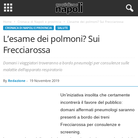
Home
Cronaca di Napoli e provincia
L’esame dei polmoni? Sui Frecciarossa
CRONACA DI NAPOLI E PROVINCIA
SALUTE
L’esame dei polmoni? Sui
Frecciarossa
Domani i viaggiatori troveranno a bordo pneumolgi per consulenze sulle
malattie dell’apparato respiratorio
By
Redazione
-
19 Novembre 2019
Un’iniziativa insolita che certamente
incontrerà il favore del pubblico:
domani affermati pneumologi saranno
presenti a bordo dei treni
Frecciarossa per consulenze e
screening.