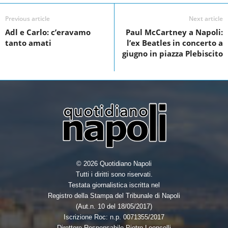
c
i
n
a
e
t
k
r
Previous article
Next article
Adl e Carlo: c’eravamo
Paul McCartney a Napoli:
b
t
e
e
tanto amati
l’ex Beatles in concerto a
o
e
d
giugno in piazza Plebiscito
o
r
I
k
n
© 2026 Quotidiano Napoli
Tutti i diritti sono riservati.
Testata giornalistica iscritta nel
Registro della Stampa del Tribunale di Napoli
(Aut.n. 10 del 18/05/2017)
Iscrizione Roc: n.p. 0071355/2017
Direttore Responsabile Pietro Leoncelli