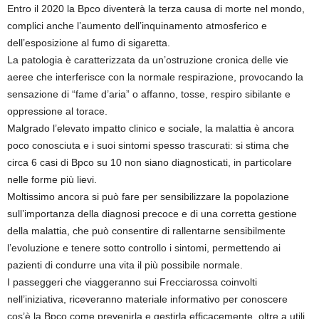
Entro il 2020 la Bpco diventerà la terza causa di morte nel mondo,
complici anche l’aumento dell’inquinamento atmosferico e
dell’esposizione al fumo di sigaretta.
La patologia è caratterizzata da un’ostruzione cronica delle vie
aeree che interferisce con la normale respirazione, provocando la
sensazione di “fame d’aria” o affanno, tosse, respiro sibilante e
oppressione al torace.
Malgrado l’elevato impatto clinico e sociale, la malattia è ancora
poco conosciuta e i suoi sintomi spesso trascurati: si stima che
circa 6 casi di Bpco su 10 non siano diagnosticati, in particolare
nelle forme più lievi.
Moltissimo ancora si può fare per sensibilizzare la popolazione
sull’importanza della diagnosi precoce e di una corretta gestione
della malattia, che può consentire di rallentarne sensibilmente
l’evoluzione e tenere sotto controllo i sintomi, permettendo ai
pazienti di condurre una vita il più possibile normale.
I passeggeri che viaggeranno sui Frecciarossa coinvolti
nell’iniziativa, riceveranno materiale informativo per conoscere
cos’è la Bpco come prevenirla e gestirla efficacemente, oltre a utili