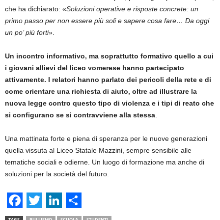
che ha dichiarato: «
Soluzioni operative e risposte concrete: un
primo passo per non essere più soli e sapere cosa fare… Da oggi
un po’ più forti
».
Un incontro informativo, ma soprattutto formativo quello a cui
i giovani allievi del liceo vomerese hanno partecipato
attivamente. I relatori hanno parlato dei pericoli della rete e di
come orientare una richiesta di aiuto, oltre ad illustrare la
nuova legge contro questo tipo di violenza e i tipi di reato che
si configurano se si contravviene alla stessa
.
Una mattinata forte e piena di speranza per le nuove generazioni
quella vissuta al Liceo Statale Mazzini, sempre sensibile alle
tematiche sociali e odierne. Un luogo di formazione ma anche di
soluzioni per la società del futuro.
F
T
L
S
TAGS
BULLISMO
SCUOLA
STUDENTI