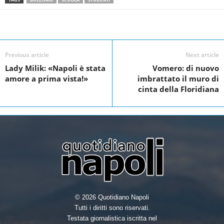
a
w
i
h
c
i
n
a
Facebook
Linkedin
Twit
Share
e
t
k
r
Previous article
Next article
b
t
e
e
Lady Milik: «Napoli è stata
Vomero: di nuovo
o
e
d
amore a prima vista!»
imbrattato il muro di
o
r
I
cinta della Floridiana
k
n
© 2026 Quotidiano Napoli
Tutti i diritti sono riservati.
Testata giornalistica iscritta nel