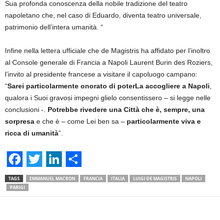
Sua profonda conoscenza della nobile tradizione del teatro
napoletano che, nel caso di Eduardo, diventa teatro universale,
patrimonio dell’intera umanità. “
Infine nella lettera ufficiale che de Magistris ha affidato per l’inoltro
al Console generale di Francia a Napoli Laurent Burin des Roziers,
l’invito al presidente francese a visitare il capoluogo campano:
“
Sarei particolarmente onorato di poterLa accogliere a Napoli
,
qualora i Suoi gravosi impegni glielo consentissero – si legge nelle
conclusioni -.
Potrebbe rivedere una Città che è, sempre, una
sorpresa
e che è – come Lei ben sa –
particolarmente viva e
ricca di umanità
”.
F
T
L
S
TAGS
EMMANUEL MACRON
FRANCIA
ITALIA
LUIGI DE MAGISTRIS
NAPOLI
a
w
i
h
PARIGI
c
i
n
a
Facebook
Linkedin
Twit
Share