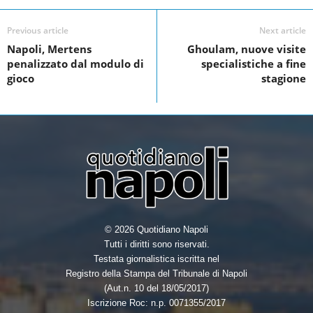
e
t
k
r
b
t
e
e
Previous article
Next article
o
e
d
Napoli, Mertens
Ghoulam, nuove visite
penalizzato dal modulo di
specialistiche a fine
o
r
I
gioco
stagione
k
n
© 2026 Quotidiano Napoli
Tutti i diritti sono riservati.
Testata giornalistica iscritta nel
Registro della Stampa del Tribunale di Napoli
(Aut.n. 10 del 18/05/2017)
Iscrizione Roc: n.p. 0071355/2017