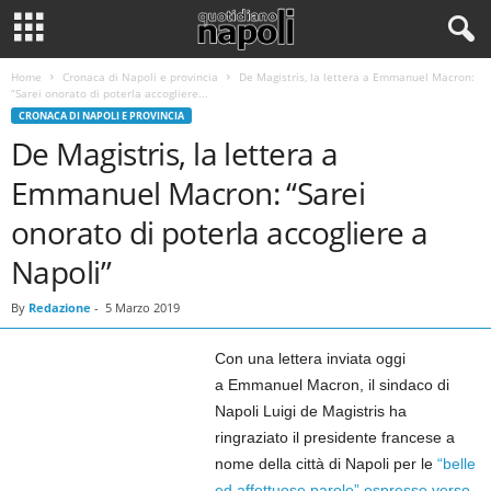
Home
Cronaca di Napoli e provincia
De Magistris, la lettera a Emmanuel Macron:
“Sarei onorato di poterla accogliere...
CRONACA DI NAPOLI E PROVINCIA
De Magistris, la lettera a
Emmanuel Macron: “Sarei
onorato di poterla accogliere a
Napoli”
By
Redazione
-
5 Marzo 2019
Con una lettera inviata oggi
a Emmanuel Macron, il sindaco di
Napoli Luigi de Magistris ha
ringraziato il presidente francese a
nome della città di Napoli per le
“belle
ed affettuose parole” espresse verso