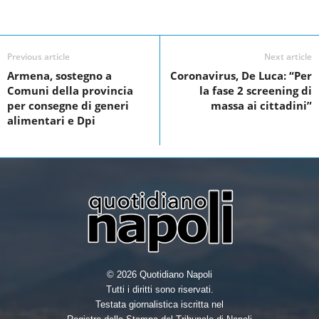
c
tt
k
ar
Facebook
Linkedin
Twit
Share
e
er
e
e
b
dI
Previous article
Next article
o
n
Armena, sostegno a
Coronavirus, De Luca: “Per
Comuni della provincia
la fase 2 screening di
o
per consegne di generi
massa ai cittadini”
k
alimentari e Dpi
© 2026 Quotidiano Napoli
Tutti i diritti sono riservati.
Testata giornalistica iscritta nel