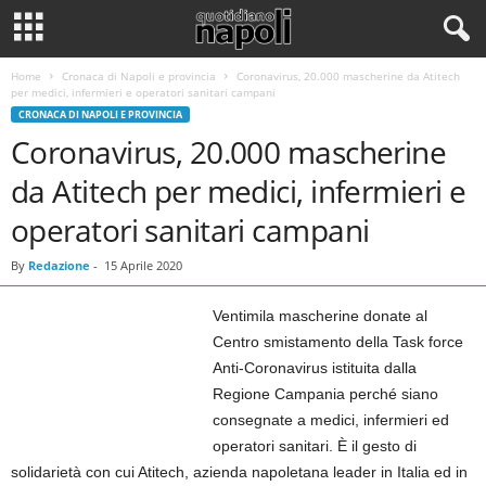
Home
Cronaca di Napoli e provincia
Coronavirus, 20.000 mascherine da Atitech
per medici, infermieri e operatori sanitari campani
CRONACA DI NAPOLI E PROVINCIA
Coronavirus, 20.000 mascherine
da Atitech per medici, infermieri e
operatori sanitari campani
By
Redazione
-
15 Aprile 2020
Ventimila mascherine donate al
Centro smistamento della Task force
Anti-Coronavirus istituita dalla
Regione Campania perché siano
consegnate a medici, infermieri ed
operatori sanitari. È il gesto di
solidarietà con cui Atitech, azienda napoletana leader in Italia ed in