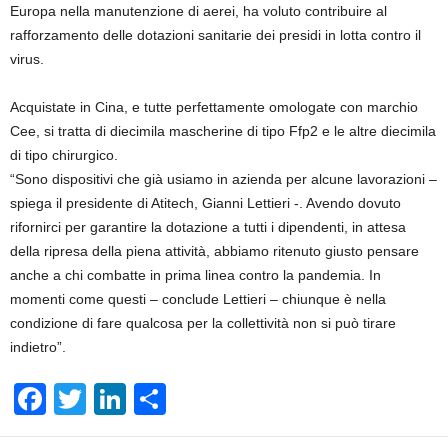
Europa nella manutenzione di aerei, ha voluto contribuire al
rafforzamento delle dotazioni sanitarie dei presidi in lotta contro il
virus.
Acquistate in Cina, e tutte perfettamente omologate con marchio
Cee, si tratta di diecimila mascherine di tipo Ffp2 e le altre diecimila
di tipo chirurgico.
“Sono dispositivi che già usiamo in azienda per alcune lavorazioni –
spiega il presidente di Atitech, Gianni Lettieri -. Avendo dovuto
rifornirci per garantire la dotazione a tutti i dipendenti, in attesa
della ripresa della piena attività, abbiamo ritenuto giusto pensare
anche a chi combatte in prima linea contro la pandemia. In
momenti come questi – conclude Lettieri – chiunque è nella
condizione di fare qualcosa per la collettività non si può tirare
indietro”.
F
T
Li
S
a
wi
n
h