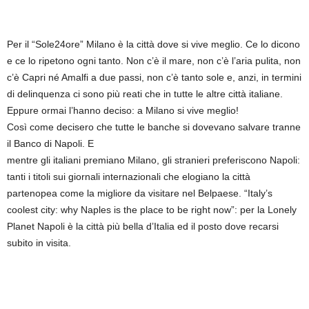
Per il “Sole24ore” Milano è la città dove si vive meglio. Ce lo dicono
e ce lo ripetono ogni tanto. Non c’è il mare, non c’è l’aria pulita, non
c’è Capri né Amalfi a due passi, non c’è tanto sole e, anzi, in termini
di delinquenza ci sono più reati che in tutte le altre città italiane.
Eppure ormai l’hanno deciso: a Milano si vive meglio!
Così come decisero che tutte le banche si dovevano salvare tranne
il Banco di Napoli. E
mentre gli italiani premiano Milano, gli stranieri preferiscono Napoli:
tanti i titoli sui giornali internazionali che elogiano la città
partenopea come la migliore da visitare nel Belpaese. “Italy’s
coolest city: why Naples is the place to be right now”: per la Lonely
Planet Napoli è la città più bella d’Italia ed il posto dove recarsi
subito in visita.