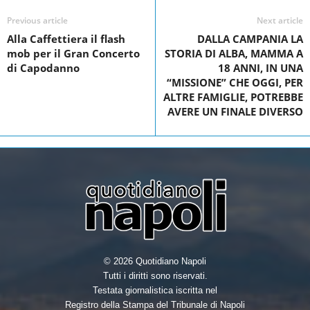
c
i
n
a
e
t
k
r
Previous article
Next article
Alla Caffettiera il flash
DALLA CAMPANIA LA
b
t
e
e
mob per il Gran Concerto
STORIA DI ALBA, MAMMA A
o
e
d
di Capodanno
18 ANNI, IN UNA
“MISSIONE” CHE OGGI, PER
o
r
I
ALTRE FAMIGLIE, POTREBBE
k
n
AVERE UN FINALE DIVERSO
© 2026 Quotidiano Napoli
Tutti i diritti sono riservati.
Testata giornalistica iscritta nel
Registro della Stampa del Tribunale di Napoli