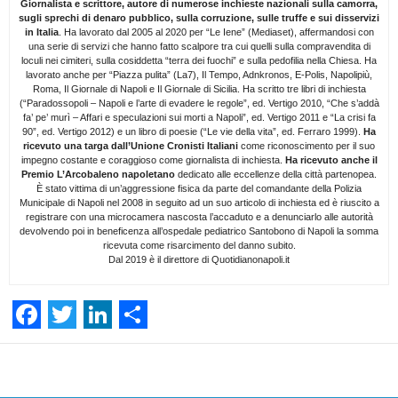
Giornalista e scrittore, autore di numerose inchieste nazionali sulla camorra,
sugli sprechi di denaro pubblico, sulla corruzione, sulle truffe e sui disservizi
in Italia
. Ha lavorato dal 2005 al 2020 per “Le Iene” (Mediaset), affermandosi con
una serie di servizi che hanno fatto scalpore tra cui quelli sulla compravendita di
loculi nei cimiteri, sulla cosiddetta “terra dei fuochi” e sulla pedofilia nella Chiesa. Ha
lavorato anche per “Piazza pulita” (La7), Il Tempo, Adnkronos, E-Polis, Napolipiù,
Roma, Il Giornale di Napoli e Il Giornale di Sicilia. Ha scritto tre libri di inchiesta
(“Paradossopoli – Napoli e l’arte di evadere le regole”, ed. Vertigo 2010, “Che s’addà
fa’ pe’ murì – Affari e speculazioni sui morti a Napoli”, ed. Vertigo 2011 e “La crisi fa
90”, ed. Vertigo 2012) e un libro di poesie (“Le vie della vita”, ed. Ferraro 1999).
Ha
ricevuto una targa dall’Unione Cronisti Italiani
come riconoscimento per il suo
impegno costante e coraggioso come giornalista di inchiesta.
Ha ricevuto anche il
Premio L’Arcobaleno napoletano
dedicato alle eccellenze della città partenopea.
È stato vittima di un’aggressione fisica da parte del comandante della Polizia
Municipale di Napoli nel 2008 in seguito ad un suo articolo di inchiesta ed è riuscito a
registrare con una microcamera nascosta l’accaduto e a denunciarlo alle autorità
devolvendo poi in beneficenza all’ospedale pediatrico Santobono di Napoli la somma
ricevuta come risarcimento del danno subito.
Dal 2019 è il direttore di Quotidianonapoli.it
F
T
L
S
a
w
i
h
Facebook
Linkedin
Twit
Share