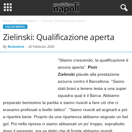
Home
Calcio Napoli
Zielinski: Qualificazione aperta
CALCIO NAPOLI
Zielinski: Qualificazione aperta
By
Redazione
-
26 Febbraio 2020
“Stiamo crescendo, la qualificazione è
ancora aperta”.
Piotr
Zielinski
plaude alla prestazione
azzurra contro il Barcellona. “Siamo
stati bravi a tenere testa a una super
squadra qual è il Barca. Abbiamo
preparato benissimo la partita e siamo riusciti a fare ciò che ci
eravamo prefissati a livello tattico”. “Siamo riusciti ad arginarli e poi
a ripartire bene. Proprio da una ripartenza abbiamo segnato un bel
gol. Poi nella ripresa ci siamo abbassati un po’ troppo, soprattutto
dopo il pareggio, ma va detto che di fronte abbiamo grandi