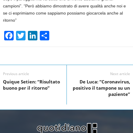
campioni”. “Però abbiamo dimostrato di avere qualità anche noi e
se ci esprimiamo come sappiamo possiamo giocarcela anche al
ritorno”
F
T
Li
S
a
wi
n
h
c
tt
k
ar
Facebook
Linkedin
Twit
Share
e
er
e
e
b
dI
Previous article
Next article
o
n
Quique Setien: “Risultato
De Luca: “Coronavirus,
buono per il ritorno”
positivo il tampone su un
o
paziente”
k