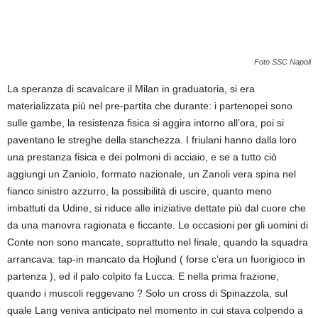
Foto SSC Napoli
La speranza di scavalcare il Milan in graduatoria, si era
materializzata più nel pre-partita che durante: i partenopei sono
sulle gambe, la resistenza fisica si aggira intorno all’ora, poi si
paventano le streghe della stanchezza. I friulani hanno dalla loro
una prestanza fisica e dei polmoni di acciaio, e se a tutto ciò
aggiungi un Zaniolo, formato nazionale, un Zanoli vera spina nel
fianco sinistro azzurro, la possibilità di uscire, quanto meno
imbattuti da Udine, si riduce alle iniziative dettate più dal cuore che
da una manovra ragionata e ficcante. Le occasioni per gli uomini di
Conte non sono mancate, soprattutto nel finale, quando la squadra
arrancava: tap-in mancato da Hojlund ( forse c’era un fuorigioco in
partenza ), ed il palo colpito fa Lucca. E nella prima frazione,
quando i muscoli reggevano ? Solo un cross di Spinazzola, sul
quale Lang veniva anticipato nel momento in cui stava colpendo a