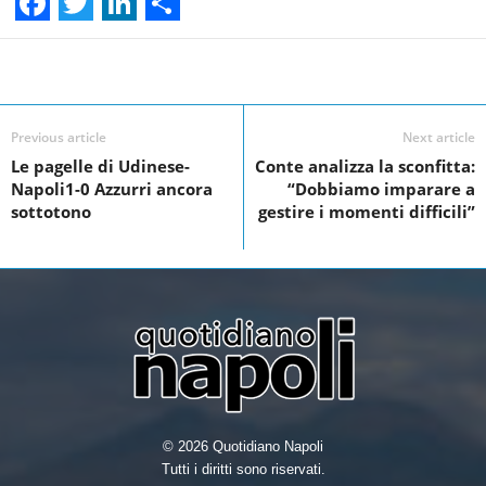
F
T
L
S
a
w
i
h
Facebook
Linkedin
Twit
Share
c
i
n
a
e
t
k
r
Previous article
Next article
Le pagelle di Udinese-
Conte analizza la sconfitta:
b
t
e
e
Napoli1-0 Azzurri ancora
“Dobbiamo imparare a
o
e
d
sottotono
gestire i momenti difficili”
o
r
I
k
n
© 2026 Quotidiano Napoli
Tutti i diritti sono riservati.