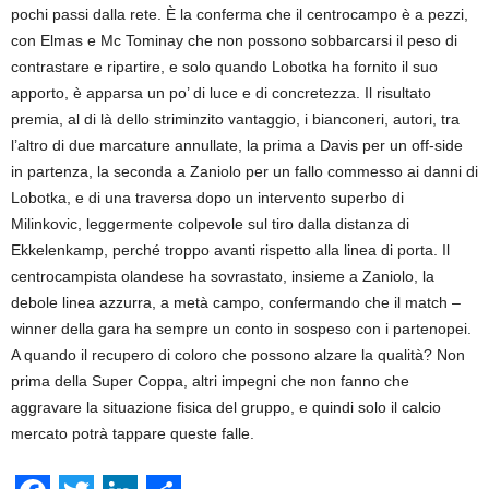
pochi passi dalla rete. È la conferma che il centrocampo è a pezzi,
con Elmas e Mc Tominay che non possono sobbarcarsi il peso di
contrastare e ripartire, e solo quando Lobotka ha fornito il suo
apporto, è apparsa un po’ di luce e di concretezza. Il risultato
premia, al di là dello striminzito vantaggio, i bianconeri, autori, tra
l’altro di due marcature annullate, la prima a Davis per un off-side
in partenza, la seconda a Zaniolo per un fallo commesso ai danni di
Lobotka, e di una traversa dopo un intervento superbo di
Milinkovic, leggermente colpevole sul tiro dalla distanza di
Ekkelenkamp, perché troppo avanti rispetto alla linea di porta. Il
centrocampista olandese ha sovrastato, insieme a Zaniolo, la
debole linea azzurra, a metà campo, confermando che il match –
winner della gara ha sempre un conto in sospeso con i partenopei.
A quando il recupero di coloro che possono alzare la qualità? Non
prima della Super Coppa, altri impegni che non fanno che
aggravare la situazione fisica del gruppo, e quindi solo il calcio
mercato potrà tappare queste falle.