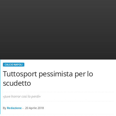
CALCIO NAPOLI
Tuttosport pessimista per lo
scudetto
«Juve horror così lo perdi»
By
Redazione
-
20 Aprile 2018