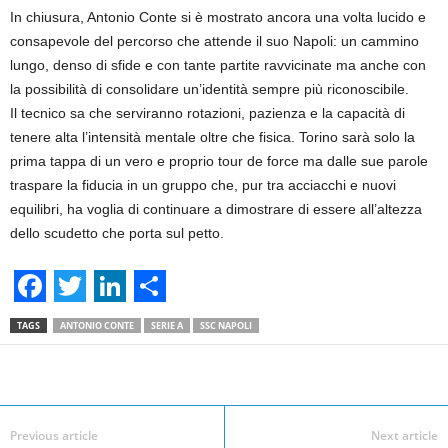
In chiusura, Antonio Conte si è mostrato ancora una volta lucido e
consapevole del percorso che attende il suo Napoli: un cammino
lungo, denso di sfide e con tante partite ravvicinate ma anche con
la possibilità di consolidare un’identità sempre più riconoscibile.
Il tecnico sa che serviranno rotazioni, pazienza e la capacità di
tenere alta l’intensità mentale oltre che fisica. Torino sarà solo la
prima tappa di un vero e proprio tour de force ma dalle sue parole
traspare la fiducia in un gruppo che, pur tra acciacchi e nuovi
equilibri, ha voglia di continuare a dimostrare di essere all’altezza
dello scudetto che porta sul petto.
F
T
L
S
TAGS
ANTONIO CONTE
SERIE A
SSC NAPOLI
a
w
i
h
c
i
n
a
Facebook
Linkedin
Twit
Share
e
t
k
r
Previous article
Next article
b
t
e
e