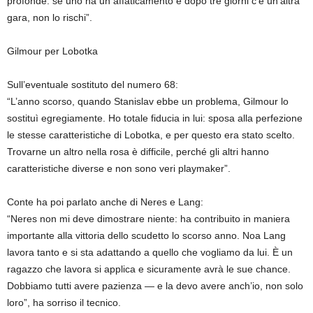
profonde: se uno ha un affaticamento e dopo tre giorni c’è un’altra
gara, non lo rischi”.
Gilmour per Lobotka
Sull’eventuale sostituto del numero 68:
“L’anno scorso, quando Stanislav ebbe un problema, Gilmour lo
sostituì egregiamente. Ho totale fiducia in lui: sposa alla perfezione
le stesse caratteristiche di Lobotka, e per questo era stato scelto.
Trovarne un altro nella rosa è difficile, perché gli altri hanno
caratteristiche diverse e non sono veri playmaker”.
Conte ha poi parlato anche di Neres e Lang:
“Neres non mi deve dimostrare niente: ha contribuito in maniera
importante alla vittoria dello scudetto lo scorso anno. Noa Lang
lavora tanto e si sta adattando a quello che vogliamo da lui. È un
ragazzo che lavora si applica e sicuramente avrà le sue chance.
Dobbiamo tutti avere pazienza — e la devo avere anch’io, non solo
loro”, ha sorriso il tecnico.