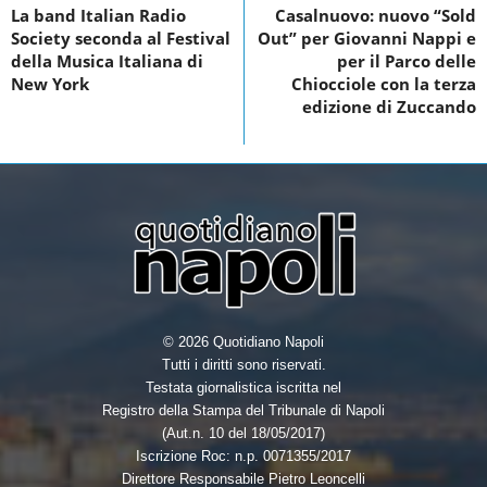
La band Italian Radio
Casalnuovo: nuovo “Sold
o
e
d
Society seconda al Festival
Out” per Giovanni Nappi e
o
r
I
della Musica Italiana di
per il Parco delle
New York
Chiocciole con la terza
k
n
edizione di Zuccando
© 2026 Quotidiano Napoli
Tutti i diritti sono riservati.
Testata giornalistica iscritta nel
Registro della Stampa del Tribunale di Napoli
(Aut.n. 10 del 18/05/2017)
Iscrizione Roc: n.p. 0071355/2017
Direttore Responsabile Pietro Leoncelli