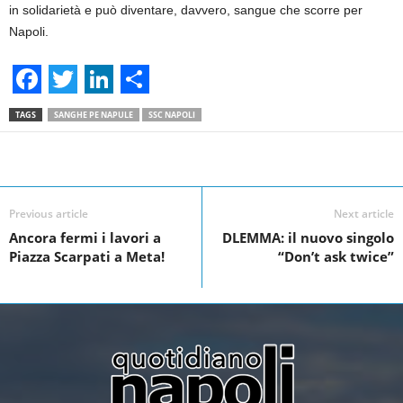
in solidarietà e può diventare, davvero, sangue che scorre per
Napoli.
F
T
L
S
TAGS
SANGHE PE NAPULE
SSC NAPOLI
a
w
i
h
c
i
n
a
Facebook
Linkedin
Twit
Share
e
t
k
r
Previous article
Next article
b
t
e
e
Ancora fermi i lavori a
DLEMMA: il nuovo singolo
o
e
d
Piazza Scarpati a Meta!
“Don’t ask twice”
o
r
I
k
n