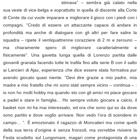
stimava” – sembra già calato nella
sua veste di vice-belga e soprattutto in quella di discente alla Corte
di Conte da cui vuole imparare a migliorare il gioco con i piedi con i
compagni. “Credo di essere un attaccante capace di andare in
profondità ma anche di dialogare con gli altri per fare salire la
squadra – ripete il ventiquattrenne corazziere di 2 m e zerouno –
ma chiaramente spero di migliorare caratterialmente e
fisicamente”. Una gavetta lunga quella di Lorenzo partita dalle
giovanili granata facendo tutte le trafila fino alla serie B con il salto
ai Lancieri di Ajax, esperienza che dice essere stata formativa pur
avendo giocato quasi niente. “Devi dire grazie a mio padre, mia
madre e mio fratello che mi sono stati sempre vicino – continua – :
io non ho molti hobby ma quando sto con gli amici mi piace giocare
a padel e stare in famiglia… Ho sempre voluto giocare a calcio, il
basket non mi ha mai interessato, ed ora che sono qui so da dove
sono partito e dove voglio arrivare. Non vedo l’ora di scendere in
campo… “. È emozionato il ragazzo di Moncalieri ma come quelli
della sua terra d’origine è senza fronzoli, ma vorrebbe rivivere la
Festa scudetto sul Lungomare, magari come protagonista di una