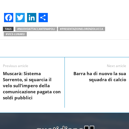
F
T
L
S
TAGS
#NUOVOATTACCANTENAPOLI
#PRESENTAZIONELORENZOLUCCA
a
w
i
h
#VICE-LUKAKU
c
i
n
a
Facebook
Linkedin
Twit
Share
e
t
k
r
b
t
e
e
Previous article
Next article
o
e
d
Muscarà: Sistema
Barra ha di nuovo la sua
Sorrento, si squarcia il
squadra di calcio
o
r
I
velo sull’impero della
k
n
comunicazione pagata con
soldi pubblici