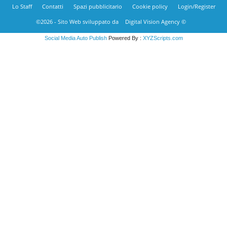
Lo Staff
Contatti
Spazi pubblicitario
Cookie policy
Login/Register
©2026 - Sito Web sviluppato da
Digital Vision Agency ©
Social Media Auto Publish
Powered By :
XYZScripts.com