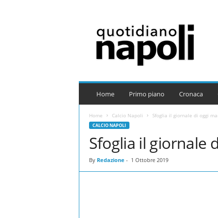
Q
u
o
t
i
d
i
a
Home
Primo piano
Cronaca
n
o
Home
Calcio Napoli
Sfoglia il giornale di oggi m
N
CALCIO NAPOLI
a
Sfoglia il giornale
p
o
By
Redazione
-
1 Ottobre 2019
l
i