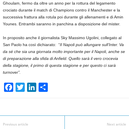
Ghoulam, fermo da oltre un anno per la rottura del legamento
crociato durante il match di Champions contro il Manchester e la
successiva frattura alla rotula poi durante gli allenamenti e di Amin
Younes. Entrambi saranno in panchina a disposizione del mister.
In proposito anche il giornalista Sky Massimo Ugolini, collegato al
San Paolo ha così dichiarato: “
Il Napoli può allungare sull’Inter. Va
da sé che sia una giornata molto importante per il Napoli, anche se
di preparazione alla sfida di Anfield. Quello sarà il vero crocevia
della stagione, il primo di questa stagione e per questo ci sarà
turnover”.
F
T
Li
S
a
wi
n
h
c
tt
k
ar
Facebook
Linkedin
Twit
Share
e
er
e
e
b
dI
Previous article
Next article