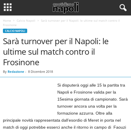
Home
Calcio Napoli
Sarà turnover per il Napoli: le ultime sul match contro il
Frosinone
CALCIO NAPOLI
Sarà turnover per il Napoli: le
ultime sul match contro il
Frosinone
By
Redazione
-
8 Dicembre 2018
Si disputerà oggi alle 15 la partita tra
Napoli e Frosinone valida per la
15esima giornata di campionato. Sarà
turnover ancora una volta per la
formazione azzurra. Oltre alla
principale novità rappresentata dall’esordio di Meret in porta nel
match di oggi potrebbe esserci anche il ritorno in campo di Faouzi