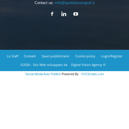
Contact us:
info@quotidianonapoli.it
Lo Staff
Contatti
Spazi pubblicitario
Cookie policy
Login/Register
©2026 - Sito Web sviluppato da
Digital Vision Agency ©
Social Media Auto Publish
Powered By :
XYZScripts.com