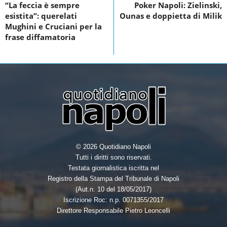
o
n
“La feccia è sempre
Poker Napoli: Zielinski,
esistita”: querelati
Ounas e doppietta di Milik
o
Mughini e Cruciani per la
k
frase diffamatoria
© 2026 Quotidiano Napoli
Tutti i diritti sono riservati.
Testata giornalistica iscritta nel
Registro della Stampa del Tribunale di Napoli
(Aut.n. 10 del 18/05/2017)
Iscrizione Roc: n.p. 0071355/2017
Direttore Responsabile Pietro Leoncelli