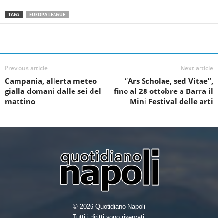
a
wi
n
h
TAGS
EUROPA LEAGUE
c
tt
k
ar
e
er
e
e
Facebook
Linkedin
Twit
Share
b
dI
o
n
Previous article
Next article
Campania, allerta meteo
“Ars Scholae, sed Vitae”,
o
gialla domani dalle sei del
fino al 28 ottobre a Barra il
k
mattino
Mini Festival delle arti
© 2026 Quotidiano Napoli
Tutti i diritti sono riservati.