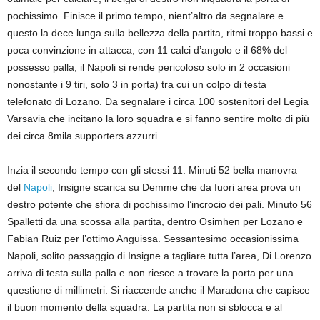
pochissimo. Finisce il primo tempo, nient’altro da segnalare e
questo la dece lunga sulla bellezza della partita, ritmi troppo bassi e
poca convinzione in attacca, con 11 calci d’angolo e il 68% del
possesso palla, il Napoli si rende pericoloso solo in 2 occasioni
nonostante i 9 tiri, solo 3 in porta) tra cui un colpo di testa
telefonato di Lozano. Da segnalare i circa 100 sostenitori del Legia
Varsavia che incitano la loro squadra e si fanno sentire molto di più
dei circa 8mila supporters azzurri.
Inzia il secondo tempo con gli stessi 11. Minuti 52 bella manovra
del
Napoli
, Insigne scarica su Demme che da fuori area prova un
destro potente che sfiora di pochissimo l’incrocio dei pali. Minuto 56
Spalletti da una scossa alla partita, dentro Osimhen per Lozano e
Fabian Ruiz per l’ottimo Anguissa. Sessantesimo occasionissima
Napoli, solito passaggio di Insigne a tagliare tutta l’area, Di Lorenzo
arriva di testa sulla palla e non riesce a trovare la porta per una
questione di millimetri. Si riaccende anche il Maradona che capisce
il buon momento della squadra. La partita non si sblocca e al