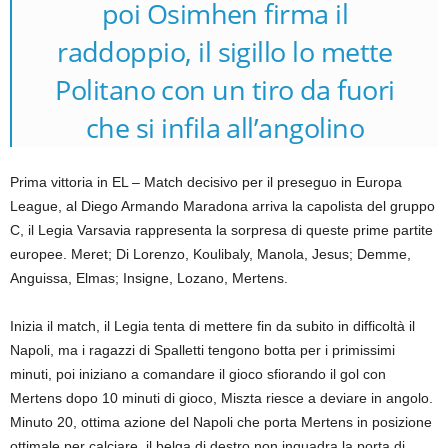
poi Osimhen firma il
raddoppio, il sigillo lo mette
Politano con un tiro da fuori
che si infila all’angolino
Prima vittoria in EL – Match decisivo per il preseguo in Europa
League, al Diego Armando Maradona arriva la capolista del gruppo
C, il Legia Varsavia rappresenta la sorpresa di queste prime partite
europee. Meret; Di Lorenzo, Koulibaly, Manola, Jesus; Demme,
Anguissa, Elmas; Insigne, Lozano, Mertens.
Inizia il match, il Legia tenta di mettere fin da subito in difficoltà il
Napoli, ma i ragazzi di Spalletti tengono botta per i primissimi
minuti, poi iniziano a comandare il gioco sfiorando il gol con
Mertens dopo 10 minuti di gioco, Miszta riesce a deviare in angolo.
Minuto 20, ottima azione del Napoli che porta Mertens in posizione
ottimale per calciare, il belga di destro non inquadra la porta di