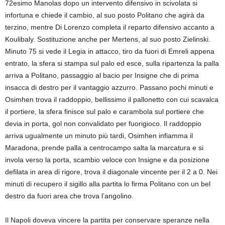
72esimo Manolas dopo un intervento difensivo in scivolata si
infortuna e chiede il cambio, al suo posto Politano che agirà da
terzino, mentre Di Lorenzo completa il reparto difensivo accanto a
Koulibaly. Sostituzione anche per Mertens, al suo posto Zielinski.
Minuto 75 si vede il Legia in attacco, tiro da fuori di Emreli appena
entrato, la sfera si stampa sul palo ed esce, sulla ripartenza la palla
arriva a Politano, passaggio al bacio per Insigne che di prima
insacca di destro per il vantaggio azzurro. Passano pochi minuti e
Osimhen trova il raddoppio, bellissimo il pallonetto con cui scavalca
il portiere, la sfera finisce sul palo e carambola sul portiere che
devia in porta, gol non convalidato per fuorigioco. Il raddoppio
arriva ugualmente un minuto più tardi, Osimhen infiamma il
Maradona, prende palla a centrocampo salta la marcatura e si
invola verso la porta, scambio veloce con Insigne e da posizione
defilata in area di rigore, trova il diagonale vincente per il 2 a 0. Nei
minuti di recupero il sigillo alla partita lo firma Politano con un bel
destro da fuori area che trova l’angolino.
Il Napoli doveva vincere la partita per conservare speranze nella