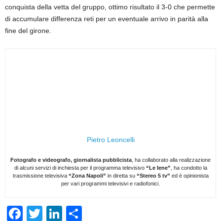
conquista della vetta del gruppo, ottimo risultato il 3-0 che permette
di accumulare differenza reti per un eventuale arrivo in parità alla
fine del girone.
Pietro Leoncelli
Fotografo e videografo, giornalista pubblicista
, ha collaborato alla realizzazione
di alcuni servizi di inchiesta per il programma televisivo
“Le Iene”
, ha condotto la
trasmissione televisiva
“Zona Napoli”
in diretta su
“Stereo 5 tv”
ed è opinionista
per vari programmi televisivi e radiofonici.
F
T
Li
S