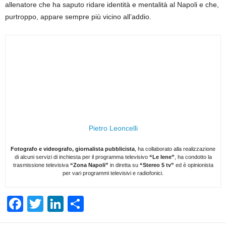
allenatore che ha saputo ridare identità e mentalità al Napoli e che,
purtroppo, appare sempre più vicino all’addio.
Pietro Leoncelli
Fotografo e videografo, giornalista pubblicista
, ha collaborato alla realizzazione
di alcuni servizi di inchiesta per il programma televisivo
“Le Iene”
, ha condotto la
trasmissione televisiva
“Zona Napoli”
in diretta su
“Stereo 5 tv”
ed è opinionista
per vari programmi televisivi e radiofonici.
F
T
Li
S
a
wi
n
h