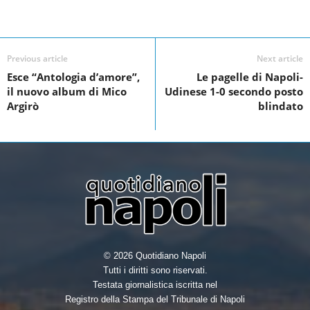
c
tt
k
ar
Facebook
Linkedin
Twit
Share
e
er
e
e
b
dI
Previous article
Next article
o
n
Esce “Antologia d’amore”,
Le pagelle di Napoli-
il nuovo album di Mico
Udinese 1-0 secondo posto
o
Argirò
blindato
k
© 2026 Quotidiano Napoli
Tutti i diritti sono riservati.
Testata giornalistica iscritta nel
Registro della Stampa del Tribunale di Napoli