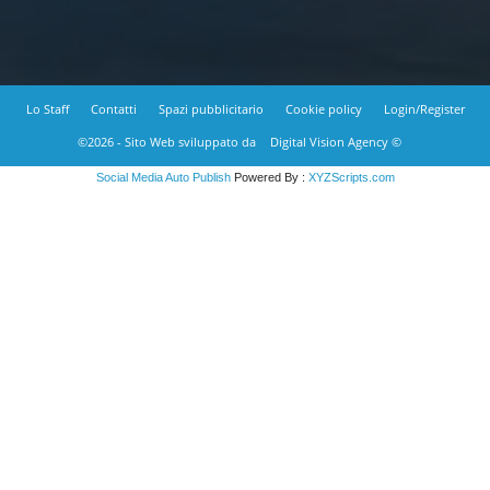
Lo Staff
Contatti
Spazi pubblicitario
Cookie policy
Login/Register
©2026 - Sito Web sviluppato da
Digital Vision Agency ©
Social Media Auto Publish
Powered By :
XYZScripts.com