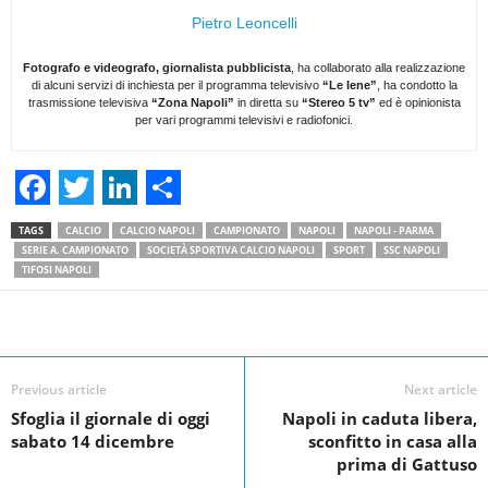
Pietro Leoncelli
Fotografo e videografo, giornalista pubblicista
, ha collaborato alla realizzazione
di alcuni servizi di inchiesta per il programma televisivo
“Le Iene”
, ha condotto la
trasmissione televisiva
“Zona Napoli”
in diretta su
“Stereo 5 tv”
ed è opinionista
per vari programmi televisivi e radiofonici.
F
T
L
S
TAGS
CALCIO
CALCIO NAPOLI
CAMPIONATO
NAPOLI
NAPOLI - PARMA
a
w
i
h
SERIE A. CAMPIONATO
SOCIETÀ SPORTIVA CALCIO NAPOLI
SPORT
SSC NAPOLI
TIFOSI NAPOLI
c
i
n
a
e
t
k
r
Facebook
Linkedin
Twit
Share
b
t
e
e
o
e
d
Previous article
Next article
Sfoglia il giornale di oggi
Napoli in caduta libera,
o
r
I
sabato 14 dicembre
sconfitto in casa alla
k
n
prima di Gattuso