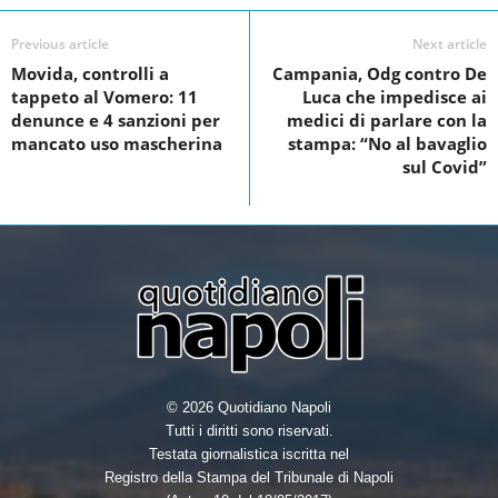
c
i
n
a
e
t
k
r
Previous article
Next article
Movida, controlli a
Campania, Odg contro De
b
t
e
e
tappeto al Vomero: 11
Luca che impedisce ai
o
e
d
denunce e 4 sanzioni per
medici di parlare con la
mancato uso mascherina
stampa: “No al bavaglio
o
r
I
sul Covid”
k
n
© 2026 Quotidiano Napoli
Tutti i diritti sono riservati.
Testata giornalistica iscritta nel
Registro della Stampa del Tribunale di Napoli