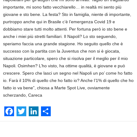
importante, mi sono fatto vecchiarello… in realtà mi sento più
giovane e sto bene. La festa? Sto in famiglia, niente di importante,
purtroppo anche qui in Brasile c’è l’emergenza Covid 19 e
dobbiamo stare tutti molto attenti. Per fortuna però io sto bene e
anche i miei più stretti familiari. Il Napoli? Lo sto seguendo,
speriamo faccia una grande stagione. Ho seguito quello che è
successo con la partita con la Juventus che non si è giocata,
situazione particolare, spero che si risolva per il meglio per il mio
Napoli. Osimhen? L’ho visto, ha ottime qualità, è giovane e può
crescere. Spero che lasci un segno nel Napoli un po’ come ho fatto
io. Farà il 10% di quello che ho fatto io? Anche l’1% di quello che ho
fatto io va bene”, chiosa a Marte Spot Live, ovviamente
scherzando, Careca
F
T
L
S
a
w
i
h
Facebook
Linkedin
Twit
Share