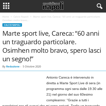
Home
Calcio Napoli
Marte sport live, Careca: “60 anni un traguardo particolare.
Osimhen molto bravo,...
CALCIO NAPOLI
Marte sport live, Careca: “60 anni
un traguardo particolare.
Osimhen molto bravo, spero lasci
un segno!”
By
Redazione
-
5 Ottobre 2020
Antonio Careca è intervenuto in
diretta a Marte Sport Live di sera (in
programma ogni sera dalle 19.30 alle
21) nel giorno del suo 60esimo
compleanno: “Grazie a tutti i
napoletani per gli auguri che mi sono arrivati. Taglio un traguardo