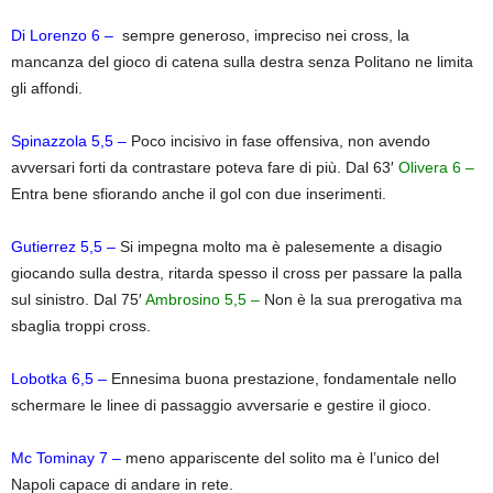
Di Lorenzo 6
–
sempre generoso, impreciso nei cross, la
mancanza del gioco di catena sulla destra senza Politano ne limita
gli affondi.
Spinazzola 5,5 –
Poco incisivo in fase offensiva, non avendo
avversari forti da contrastare poteva fare di più. Dal 63′
Olivera 6 –
Entra bene sfiorando anche il gol con due inserimenti.
Gutierrez 5,5
–
Si impegna molto ma è palesemente a disagio
giocando sulla destra, ritarda spesso il cross per passare la palla
sul sinistro. Dal 75′
Ambrosino 5,5 –
Non è la sua prerogativa ma
sbaglia troppi cross.
Lobotka 6,5 –
Ennesima buona prestazione, fondamentale nello
schermare le linee di passaggio avversarie e gestire il gioco.
Mc Tominay 7
–
meno appariscente del solito ma è l’unico del
Napoli capace di andare in rete.