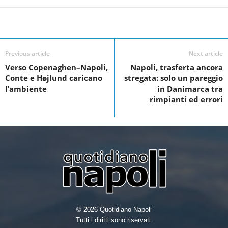
F
T
L
S
a
w
i
h
Facebook
Linkedin
Twit
Share
c
i
n
a
e
t
k
r
Previous article
Next article
Verso Copenaghen–Napoli,
Napoli, trasferta ancora
b
t
e
e
Conte e Højlund caricano
stregata: solo un pareggio
o
e
d
l’ambiente
in Danimarca tra
rimpianti ed errori
o
r
I
k
n
© 2026 Quotidiano Napoli
Tutti i diritti sono riservati.