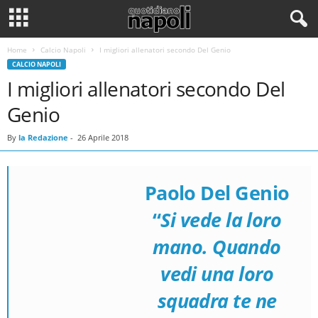
Home
Calcio Napoli
I migliori allenatori secondo Del Genio
CALCIO NAPOLI
I migliori allenatori secondo Del
Genio
By
la Redazione
-
26 Aprile 2018
Paolo Del Genio
“
Si vede la loro
mano. Quando
Paolo del Genio con il Napoli
vedi una loro
Giornale Gratuito
squadra te ne