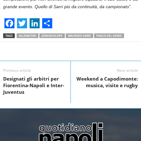
grande evento. Quello di Sarri più da continuità, da campionato”.
F
T
L
S
TAGS
ALLENATORI
JÜRGEN KLOPP
MAURIZIO SARRI
PAOLO DEL GENIO
a
w
i
h
c
i
n
a
Facebook
Linkedin
Twit
Share
e
t
k
r
Previous article
Next article
b
t
e
e
Designati gli arbitri per
Weekend a Capodimonte:
o
e
d
Fiorentina-Napoli e Inter-
musica, visite e rugby
o
r
I
Juventus
k
n