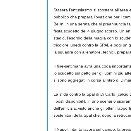
Stasera l’entusiasmo si sposterà all’area 
pubblico che prepara l’ovazione per i camp
Bellini in una serata che si preannuncia fan
festa scudetto del 4 giugno scorso. Un enn
stadio, l’esordio della maglia con lo scude
tricolore lunedì contro la SPAL e oggi un 
la squadra con allenatore, tecnici, prepara
Il fine-settimana avrà una coda importante
lo scudetto sul petto per gli uomini più att
si sono aggregati in corsa al ritiro di Dima
La sfida contro la Spal di Di Carlo (calcio 
i posti disponibili), in uno scenario sicur
dell’amicizia, visto anche gli ottimi rappor
sostenitori della Spal che, dopo la retroces
Il Napoli intanto lavora sul campo, la prep