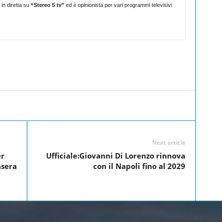
in diretta su
“Stereo 5 tv”
ed è opinionista per vari programmi televisivi
Linkedin
Twitter
Pinterest
WhatsApp
Next article
er
Ufficiale:Giovanni Di Lorenzo rinnova
asera
con il Napoli fino al 2029