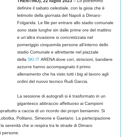
TRENTINO), 22 luglio 2023
–
Lo potremmo
definire il sabato celestiale, con la gioia che è
leitmotiv della giornata del Napoli a Dimaro-
Folgarida. Le file per entrare allo stadio comunale
sono state lunghe sin dalle prime ore del mattino
e un’altra invasione si concretizzata nel
pomeriggio cinquemila persone all’interno dello
stadio Comunale e altrettante nel piazzale
della
SKI.IT
ARENA dove cori, striscioni, bandiere
azzurre hanno accompagnato il primo
allenamento che ha visto tutti i big al lavoro agli
ordini del nuovo tecnico Rudi Garcia.
La sessione di autografi si è trasformato in un
gigantesco abbraccio affettuoso ai Campioni
oprattutto a caccia di un ricordo dei propri beniamini. Si
o Lobotka, Politano, Simeone e Gaetano. La partecipazione
a serenità che si respira tra le strade di Dimaro
i persone.