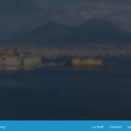
ency
Lo Staff
Contatti
Sp