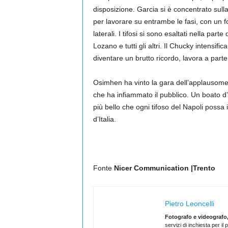
disposizione. Garcia si è concentrato sulla
per lavorare su entrambe le fasi, con un f
laterali. I tifosi si sono esaltati nella par
Lozano e tutti gli altri. Il Chucky intensifi
diventare un brutto ricordo, lavora a part
Osimhen ha vinto la gara dell’applausomet
che ha infiammato il pubblico. Un boato d
più bello che ogni tifoso del Napoli poss
d’Italia.
Fonte
Nicer Communication |Trento
Pietro Leoncelli
Fotografo e videografo,
servizi di inchiesta per i