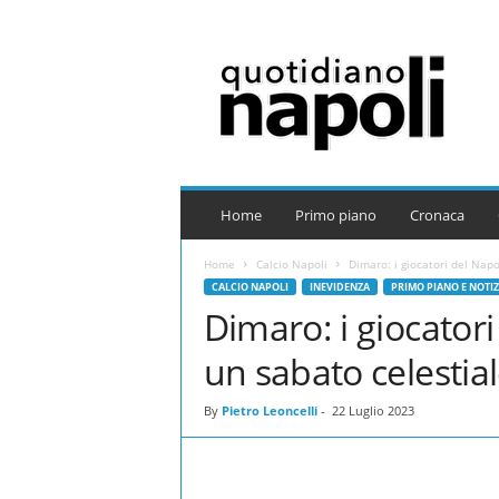
Q
u
o
t
i
d
i
a
Home
Primo piano
Cronaca
n
o
Home
Calcio Napoli
Dimaro: i giocatori del Napo
N
CALCIO NAPOLI
INEVIDENZA
PRIMO PIANO E NOTIZ
a
Dimaro: i giocatori
p
o
un sabato celestia
l
i
By
Pietro Leoncelli
-
22 Luglio 2023