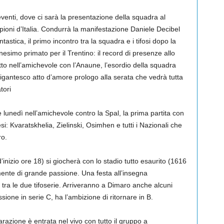
eventi, dove ci sarà la presentazione della squadra al
ioni d’Italia. Condurrà la manifestazione Daniele Decibel
tastica, il primo incontro tra la squadra e i tifosi dopo la
esimo primato per il Trentino: il record di presenze allo
tto nell’amichevole con l’Anaune, l’esordio della squadra
gigantesco atto d’amore prologo alla serata che vedrà tutta
tori
 lunedì nell’amichevole contro la Spal, la prima partita con
esi: Kvaratskhelia, Zielinski, Osimhen e tutti i Nazionali che
ro.
d’inizio ore 18) si giocherà con lo stadio tutto esaurito (1616
amente di grande passione. Una festa all’insegna
ti tra le due tifoserie. Arriveranno a Dimaro anche alcuni
sione in serie C, ha l’ambizione di ritornare in B.
arazione è entrata nel vivo con tutto il gruppo a