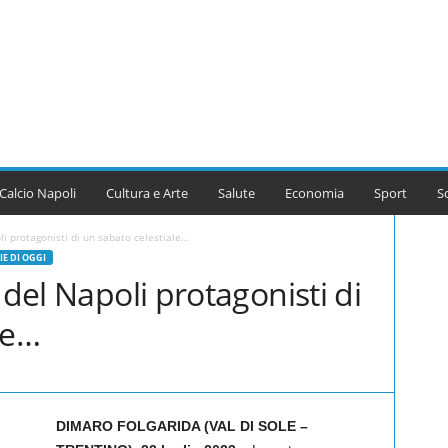
Calcio Napoli
Cultura e Arte
Salute
Economia
Sport
S
li protagonisti di un sabato celestiale…
IE DI OGGI
 del Napoli protagonisti di
le…
DIMARO FOLGARIDA (VAL DI SOLE –