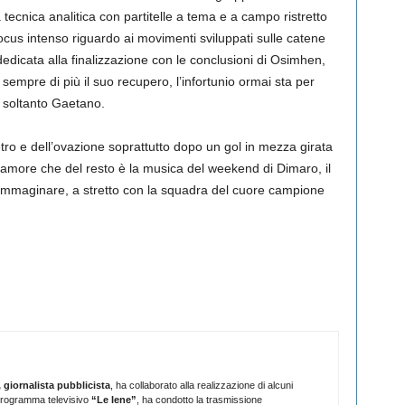
 tecnica analitica con partitelle a tema e a campo ristretto
ocus intenso riguardo ai movimenti sviluppati sulle catene
te dedicata alla finalizzazione con le conclusioni di Osimhen,
ca sempre di più il suo recupero, l’infortunio ormai sta per
e soltanto Gaetano.
ro e dell’ovazione soprattutto dopo un gol in mezza girata
’amore che del resto è la musica del weekend di Dimaro, il
a immaginare, a stretto con la squadra del cuore campione
 giornalista pubblicista
, ha collaborato alla realizzazione di alcuni
l programma televisivo
“Le Iene”
, ha condotto la trasmissione