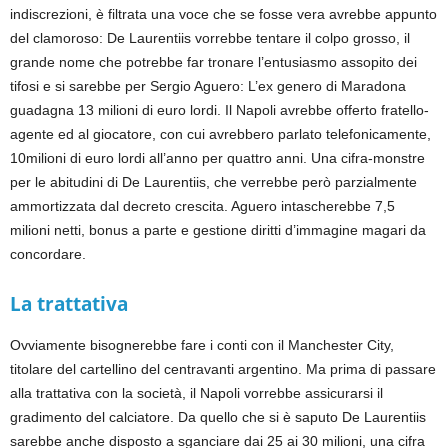
indiscrezioni, è filtrata una voce che se fosse vera avrebbe appunto
del clamoroso: De Laurentiis vorrebbe tentare il colpo grosso, il
grande nome che potrebbe far tronare l’entusiasmo assopito dei
tifosi e si sarebbe per Sergio Aguero: L’ex genero di Maradona
guadagna 13 milioni di euro lordi. Il Napoli avrebbe offerto fratello-
agente ed al giocatore, con cui avrebbero parlato telefonicamente,
10milioni di euro lordi all’anno per quattro anni. Una cifra-monstre
per le abitudini di De Laurentiis, che verrebbe però parzialmente
ammortizzata dal decreto crescita. Aguero intascherebbe 7,5
milioni netti, bonus a parte e gestione diritti d’immagine magari da
concordare.
La trattativa
Ovviamente bisognerebbe fare i conti con il Manchester City,
titolare del cartellino del centravanti argentino. Ma prima di passare
alla trattativa con la società, il Napoli vorrebbe assicurarsi il
gradimento del calciatore. Da quello che si è saputo De Laurentiis
sarebbe anche disposto a sganciare dai 25 ai 30 milioni, una cifra