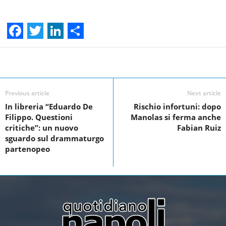
F
T
L
S
a
w
i
h
Facebook
Linkedin
Twit
Share
c
i
n
a
e
t
k
r
Previous article
Next article
In libreria “Eduardo De
Rischio infortuni: dopo
b
t
e
e
Filippo. Questioni
Manolas si ferma anche
o
e
d
critiche”: un nuovo
Fabian Ruiz
sguardo sul drammaturgo
o
r
I
partenopeo
k
n