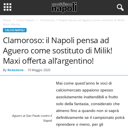
Home
Calcio Napoli
Clamoroso: il Napoli pensa ad Aguero come sostituto di Milik!
Maxi offerta...
CALCIO NAPOLI
Clamoroso: il Napoli pensa ad
Aguero come sostituto di Milik!
Maxi offerta all’argentino!
By
Redazione
-
19 Maggio 2020
Mai come quest’anno le voci di
calciomercato appaiono spesso
assolutamente inattendibili e frutto
solo della fantasia, considerato che
almeno fino a quando non si saprà
Aguero al San Paolo contro il
definitivamente se il campionato potrà
Napoli
riprendere o meno, per gli