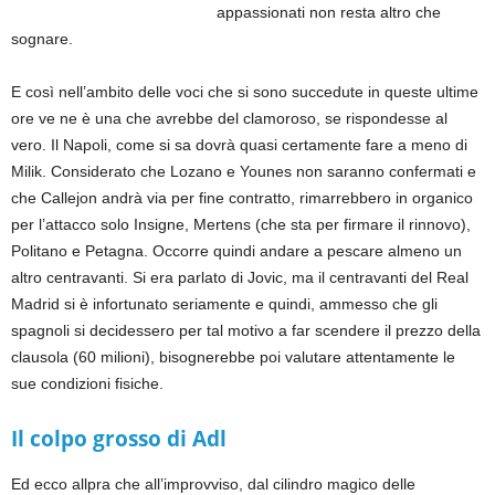
appassionati non resta altro che
sognare.
E così nell’ambito delle voci che si sono succedute in queste ultime
ore ve ne è una che avrebbe del clamoroso, se rispondesse al
vero. Il Napoli, come si sa dovrà quasi certamente fare a meno di
Milik. Considerato che Lozano e Younes non saranno confermati e
che Callejon andrà via per fine contratto, rimarrebbero in organico
per l’attacco solo Insigne, Mertens (che sta per firmare il rinnovo),
Politano e Petagna. Occorre quindi andare a pescare almeno un
altro centravanti. Si era parlato di Jovic, ma il centravanti del Real
Madrid si è infortunato seriamente e quindi, ammesso che gli
spagnoli si decidessero per tal motivo a far scendere il prezzo della
clausola (60 milioni), bisognerebbe poi valutare attentamente le
sue condizioni fisiche.
Il colpo grosso di Adl
Ed ecco allpra che all’improvviso, dal cilindro magico delle