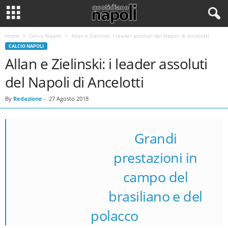
Home
Calcio Napoli
Allan e Zielinski: i leader assoluti del Napoli di Ancelotti
CALCIO NAPOLI
Allan e Zielinski: i leader assoluti
del Napoli di Ancelotti
By
Redazione
-
27 Agosto 2018
Grandi
prestazioni in
campo del
brasiliano e del
polacco