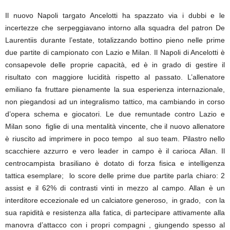
Il nuovo Napoli targato Ancelotti ha spazzato via i dubbi e le
incertezze che serpeggiavano intorno alla squadra del patron De
Laurentiis durante l’estate, totalizzando bottino pieno nelle prime
due partite di campionato con Lazio e Milan. Il Napoli di Ancelotti è
consapevole delle proprie capacità, ed è in grado di gestire il
risultato con maggiore lucidità rispetto al passato. L’allenatore
emiliano fa fruttare pienamente la sua esperienza internazionale,
non piegandosi ad un integralismo tattico, ma cambiando in corso
d’opera schema e giocatori. Le due remuntade contro Lazio e
Milan sono figlie di una mentalità vincente, che il nuovo allenatore
è riuscito ad imprimere in poco tempo al suo team. Pilastro nello
scacchiere azzurro e vero leader in campo è il carioca Allan. Il
centrocampista brasiliano è dotato di forza fisica e intelligenza
tattica esemplare; lo score delle prime due partite parla chiaro: 2
assist e il 62% di contrasti vinti in mezzo al campo. Allan è un
interditore eccezionale ed un calciatore generoso, in grado, con la
sua rapidità e resistenza alla fatica, di partecipare attivamente alla
manovra d’attacco con i propri compagni , giungendo spesso al