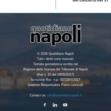
del concerto dei 3T
o
r
I
k
n
© 2026 Quotidiano Napoli
Tutti i diritti sono riservati.
Testata giornalistica iscritta nel
Registro della Stampa del Tribunale di Napoli
(Aut.n. 10 del 18/05/2017)
Iscrizione Roc: n.p. 0071355/2017
Direttore Responsabile Pietro Leoncelli
Contact us:
info@quotidianonapoli.it