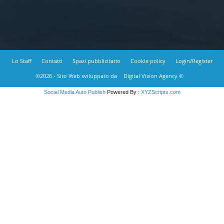
Lo Staff
Contatti
Spazi pubblicitario
Cookie policy
Login/Register
©2026 - Sito Web sviluppato da
Digital Vision Agency ©
Social Media Auto Publish
Powered By :
XYZScripts.com