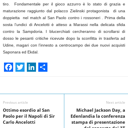
tiro. Fondamentale per il gioco azzurro è lo stato di grazia e
maturazione raggiunto dal polacco Zielinski protagonista di una
doppietta nel match al San Paolo contro i rossoneri . Prima della
sosta l’undici di Ancelotti è atteso a Marassi nella delicata sfida
contro la Sampdoria. I blucerchiati cercheranno di scrollarsi di
dosso le pesanti critiche ricevute dopo la sconfitta in trasferta ad
Udine, magari con l’innesto a centrocampo dei due nuovi acquisti
Saponara ed Ekdal.
F
T
L
S
a
w
i
h
Facebook
Linkedin
Twit
Share
c
i
n
a
e
t
k
r
Previous article
Next article
Ottimo esordio al San
Michael Jackson Day, a
b
t
e
e
Paolo per il Napoli di Sir
Edenlandia la conferenza
o
e
d
Carlo Ancelotti
stampa di presentazione