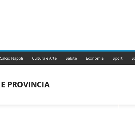
Calcio Napoli
Cultura e Arte
Salute
Economia
Sport
S
 E PROVINCIA
NCIA
CULTURA
CULTURA E ARTE
ECONOMIA DELLA NOSTRA CITTÀ
TIZIE DI OGGI
SALUTE
SERIE MINORI
SOCIAL NAPOLI
SPORT