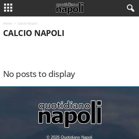
Home
Calcio Napoli
CALCIO NAPOLI
CALCIO NAPOLI
CRONACA DI NAPOLI E PROVINCIA
CULTURA
CULTURA E ARTE
ECONOMIA DELLA NOSTRA CITTÀ
INEVIDENZA
MOTORI
PRIMO PIANO E NOTIZIE DI OGGI
SALUTE
SERIE MINORI
SOCIAL NAPOLI
SPORT
TECNOLOGIA
No posts to display
© 2026 Quotidiano Napoli