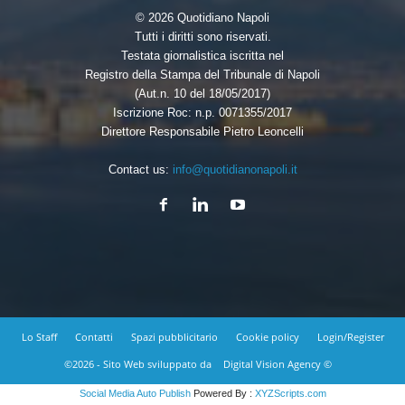
© 2026 Quotidiano Napoli
Tutti i diritti sono riservati.
Testata giornalistica iscritta nel
Registro della Stampa del Tribunale di Napoli
(Aut.n. 10 del 18/05/2017)
Iscrizione Roc: n.p. 0071355/2017
Direttore Responsabile Pietro Leoncelli
Contact us:
info@quotidianonapoli.it
Lo Staff
Contatti
Spazi pubblicitario
Cookie policy
Login/Register
©2026 - Sito Web sviluppato da
Digital Vision Agency ©
Social Media Auto Publish
Powered By :
XYZScripts.com